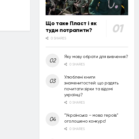
Що таке Пласт і як
туди потрапити?
0 SHARES
Яку мову обрати для вивчення?
0 SHARES
Улюблені книги
знаменитостей: що радять
почитати зірки та відомі
українці?
0 SHARES
“Українська – мова героїв”
оголошено конкурс!
0 SHARES