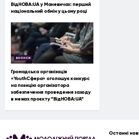
ВідНОВА:UA у Маневичах: перший
національний обмін у цьому році
АНОНСИ
Громадська організація
«YouthСфера» оголошує конкурс
на позицію організатора
забезпечення проведення заходу
в межах проєкту ”ВідНОВА:UA”
Останні нов