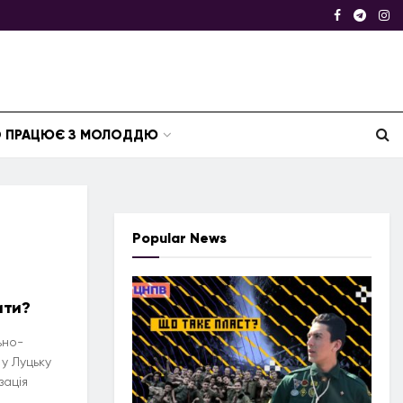
ТО ПРАЦЮЄ З МОЛОДДЮ
Popular News
ити?
ьно-
у Луцьку
зація