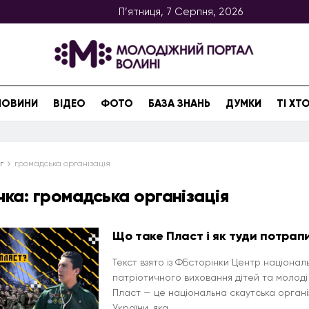
П’ятниця, 7 Серпня, 2026
НОВИНИ
ВІДЕО
ФОТО
БАЗА ЗНАНЬ
ДУМКИ
ТІ Х
г
громадська організація
чка:
громадська організація
Що таке Пласт і як туди потрап
Текст взято із ФБсторінки Центр націонал
патріотичного виховання дітей та молоді 
Пласт — це національна скаутська органі
України, яка ...