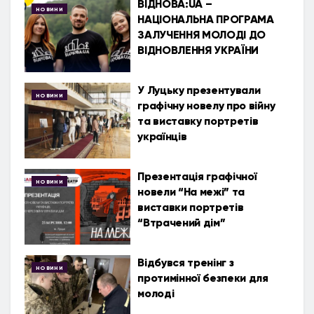
ВІДНОВА:UA –
НОВИНИ
НАЦІОНАЛЬНА ПРОГРАМА
ЗАЛУЧЕННЯ МОЛОДІ ДО
ВІДНОВЛЕННЯ УКРАЇНИ
У Луцьку презентували
НОВИНИ
графічну новелу про війну
та виставку портретів
українців
Презентація графічної
НОВИНИ
новели “На межі” та
виставки портретів
“Втрачений дім”
Відбувся тренінг з
НОВИНИ
протимінної безпеки для
молоді