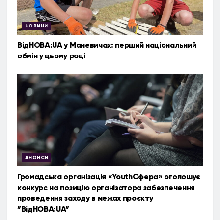
НОВИНИ
ВідНОВА:UA у Маневичах: перший національний
обмін у цьому році
АНОНСИ
Громадська організація «YouthСфера» оголошує
конкурс на позицію організатора забезпечення
проведення заходу в межах проєкту
”ВідНОВА:UA”