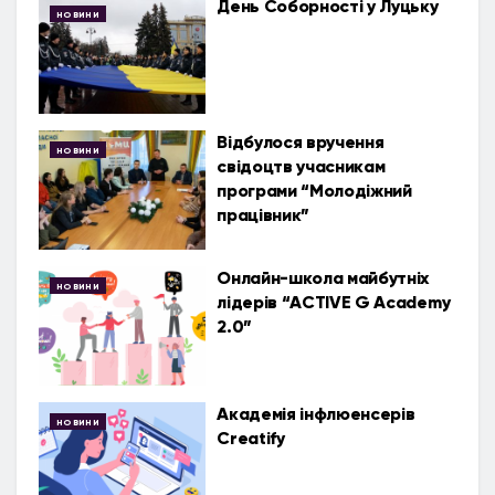
День Соборності у Луцьку
НОВИНИ
Відбулося вручення
НОВИНИ
свідоцтв учасникам
програми “Молодіжний
працівник”
Онлайн-школа майбутніх
НОВИНИ
лідерів “ACTIVE G Academy
2.0”
Академія інфлюенсерів
НОВИНИ
Creatify