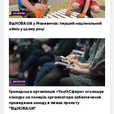
НОВИНИ
ВідНОВА:UA у Маневичах: перший національний
обмін у цьому році
АНОНСИ
Громадська організація «YouthСфера» оголошує
конкурс на позицію організатора забезпечення
проведення заходу в межах проєкту
”ВідНОВА:UA”