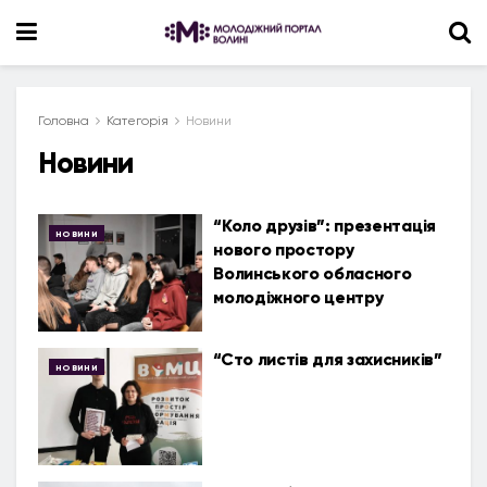
Головна
Категорія
Новини
Новини
“Коло друзів”: презентація
НОВИНИ
нового простору
Волинського обласного
молодіжного центру
“Сто листів для захисників”
НОВИНИ