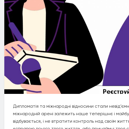
Дипломатія та міжнародні відносини стали невід’єм
міжнародній арені залежить наше теперішнє і майбут
відбувається, і не втратити контроль над своїм жит
«справою всього твого життя», або принаймні твоя с