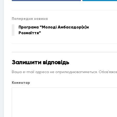
Попередня новина
Програма “Молоді Амбасадор(к)и
Розмаїття”
Залишити відповідь
Ваша e-mail адреса не оприлюднюватиметься.
Обов’язков
Коментар