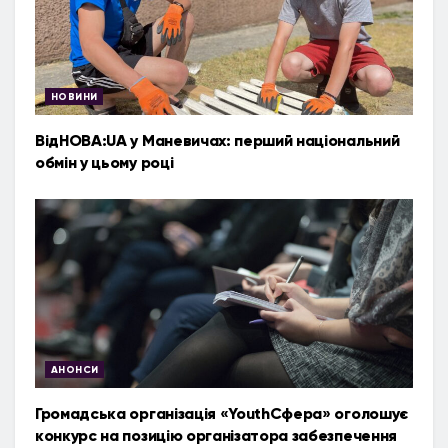
НОВИНИ
ВідНОВА:UA у Маневичах: перший національний
обмін у цьому році
АНОНСИ
Громадська організація «YouthСфера» оголошує
конкурс на позицію організатора забезпечення