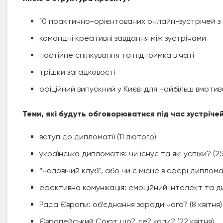
10 практично-орієнтованих онлайн-зустрічей з
командні креативні завдання між зустрічами
постійне спілкування та підтримка в чаті
трішки загадковості
офіційний випускний у Києві для найбільш вмоти
Теми, які будуть обговорюватися під час зустріче
вступ до дипломатії (11 лютого)
українська дипломатія: чи існує та які успіхи? (2
“чоловічий клуб”, або чи є місце в сфері дипломат
ефективна комунікація: емоційний інтелект та 
Рада Європи: об’єднання заради чого? (8 квітня)
Європейський Союз: що? де? коли? (22 квітня)