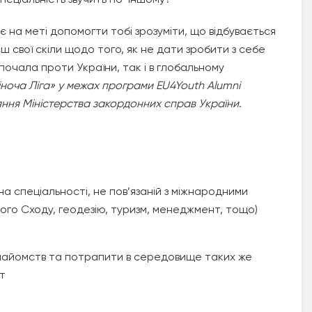
ає на меті допомогти тобі зрозуміти, що відбувається
 свої скіли щодо того, як не дати зробити з себе
озпочала проти України, так і в глобальному
іноча Ліга» у межах програми EU4Youth Alumni
ння Міністерства закордонних справ України
.
на спеціальності, не пов’язаній з міжнародними
ого Сходу, геодезію, туризм, менеджмент, тощо)
знайомств та потрапити в середовище таких же
ат