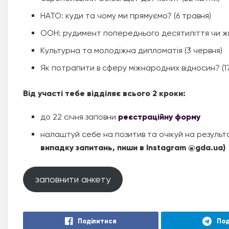
НАТО: куди та чому ми прямуємо? (6 травня)
ООН: рудимент попереднього десятиліття чи жи
Культурна та молодіжна дипломатія (3 червня)
Як потрапити в сферу міжнародних відносин? (1
Від участі тебе відділяє всього 2 кроки:
до 22 січня заповни
реєстраційну форму
налаштуй себе на позитив та очікуй на результат
випадку запитань, пиши в Instagram @gda.ua)
заповнити анкету
Поділитися
Под