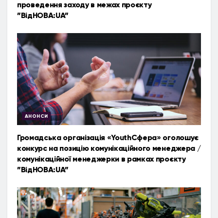
проведення заходу в межах проєкту
”ВідНОВА:UA”
АНОНСИ
Громадська організація «YouthСфера» оголошує
конкурс на позицію комунікаційного менеджера /
комунікаційної менеджерки в рамках проєкту
”ВідНОВА:UA”