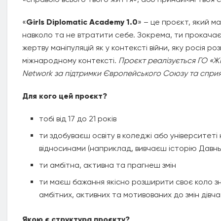
«
Girls Diplomatic
Academy 1.0
» – це проєкт, який м
навколо та не втратити себе. Зокрема, ти прокачаєш
жертву маніпуляцій як у контексті війни, яку росія р
міжнародному контексті.
Проєкт
реалізується ГО «Ж
Network за підтримки Європейського Союзу та сприя
Для кого цей проєкт?
тобі від 17 до 21 років
ти здобуваєш освіту в коледжі або університеті 
відносинами (наприклад, вивчаєш історію Давнь
ти амбітна, активна та прагнеш змін
ти маєш бажання якісно розширити своє коло 
амбітних, активних та мотивованих до змін дівч
Якою є структура проєкту?