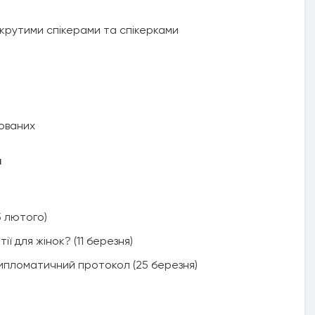
 крутими спікерами та спікерками
вованих
й
5 лютого)
ії для жінок? (11 березня)
дипломатичний протокол (25 березня)