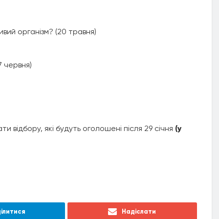
вий організм? (20 травня)
7 червня)
и відбору, які будуть оголошені після 29 січня
(у
ілитися
Надіслати