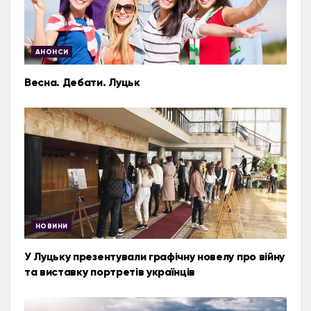
АНОНСИ
Весна. Дебати. Луцьк
НОВИНИ
У Луцьку презентували графічну новелу про війну
та виставку портретів українців