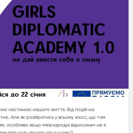
ною частиною нашого життя. Від подій на
нє. Але як розібратись у всьому хаосі, що там
тям, особливо якщо «міжнародні відносини» не є
пеціальність звучить по-іншому?