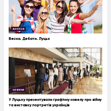
АНОНСИ
Весна. Дебати. Луцьк
НОВИНИ
У Луцьку презентували графічну новелу про війну
та виставку портретів українців