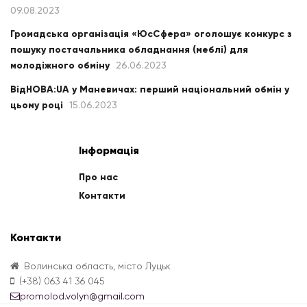
09.08.2023
Громадська організація «ЮсСфера» оголошує конкурс з
пошуку постачальника обладнання (меблі) для
молодіжного обміну
26.06.2023
ВідНОВА:UA у Маневичах: перший національний обмін у
цьому році
15.06.2023
Інформація
Про нас
Контакти
Контакти
Волинська область, місто Луцьк
(+38) 063 41 36 045
promolod.volyn@gmail.com