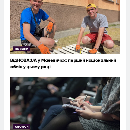
НОВИНИ
ВідНОВА:UA у Маневичах: перший національний
обмін у цьому році
АНОНСИ