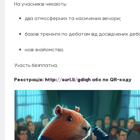
На учасників чекають:
два атмосферних та насичених вечори;
базові тренінги по дебатам від досвідчених деб
нові знайомства.
Участь безплатна.
Реєстрація:
http://surl.li/gdiqh
або по QR-коду