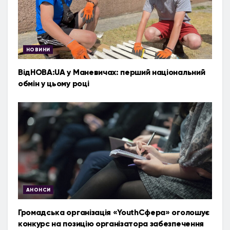
НОВИНИ
ВідНОВА:UA у Маневичах: перший національний
обмін у цьому році
АНОНСИ
Громадська організація «YouthСфера» оголошує
конкурс на позицію організатора забезпечення