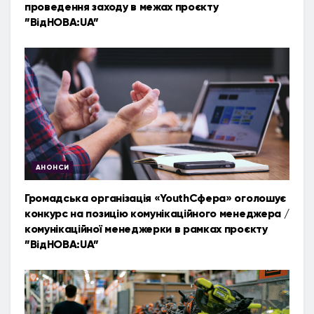
проведення заходу в межах проєкту
”ВідНОВА:UA”
АНОНСИ
Громадська організація «YouthСфера» оголошує
конкурс на позицію комунікаційного менеджера /
комунікаційної менеджерки в рамках проєкту
”ВідНОВА:UA”