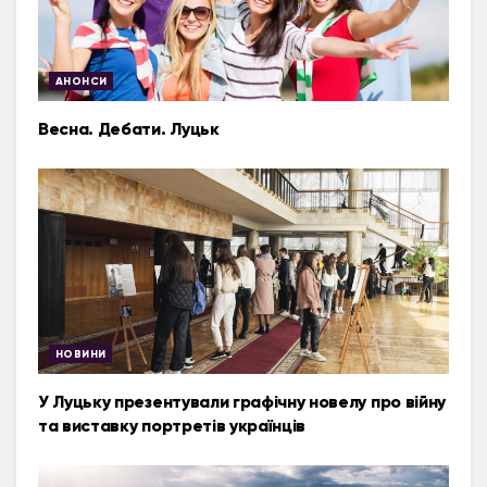
АНОНСИ
Весна. Дебати. Луцьк
НОВИНИ
У Луцьку презентували графічну новелу про війну
та виставку портретів українців