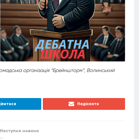
ромадська організація “Брейншторм”, Волинський
ілитися
Надіслати
Наступна новина