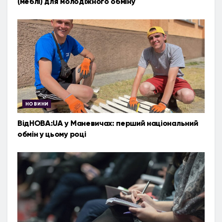
(меблі) для молодіжного обміну
НОВИНИ
ВідНОВА:UA у Маневичах: перший національний
обмін у цьому році