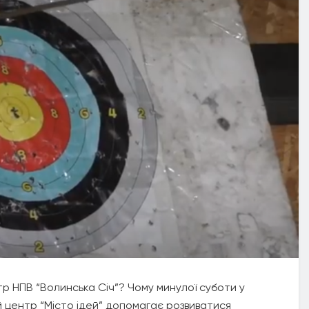
тр НПВ “Волинська Січ”? Чому минулої суботи у
й центр “Місто ідей” допомагає розвиватися