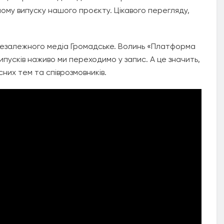
ому випуску нашого проєкту. Цікавого перегляду,
езалежного медіа Громадське. Волинь «Платформа
пусків наживо ми переходимо у запис. А це значить,
сних тем та співрозмовників.