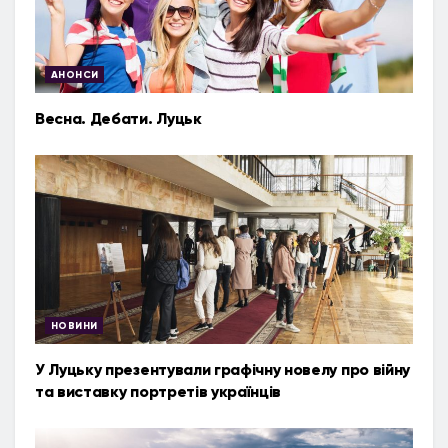
АНОНСИ
Весна. Дебати. Луцьк
НОВИНИ
У Луцьку презентували графічну новелу про війну
та виставку портретів українців