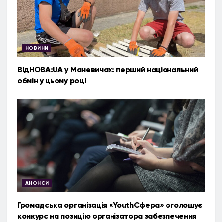
НОВИНИ
ВідНОВА:UA у Маневичах: перший національний
обмін у цьому році
АНОНСИ
Громадська організація «YouthСфера» оголошує
конкурс на позицію організатора забезпечення