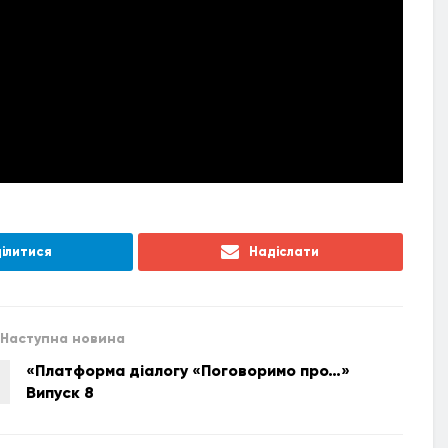
ілитися
Надіслати
Наступна новина
«Платформа діалогу «Поговоримо про…»
Випуск 8