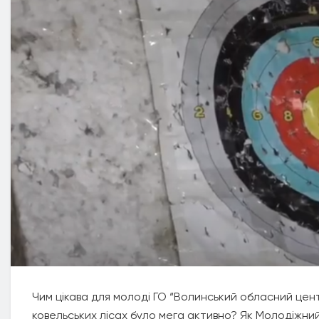
Чим цікава для молоді ГО “Волинський обласний цен
ковельських лісах було мега активно? Як Молодіжни