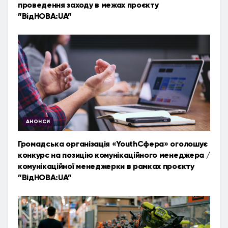
проведення заходу в межах проєкту
”ВідНОВА:UA”
АНОНСИ
Громадська організація «YouthСфера» оголошує
конкурс на позицію комунікаційного менеджера /
комунікаційної менеджерки в рамках проєкту
”ВідНОВА:UA”