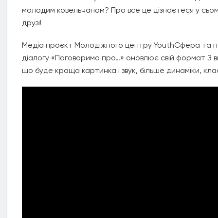
молодим ковельчанам? Про все це дізнаєтеся у сьом
друзі!
Медіа проєкт Молодіжного центру YouthСфера та н
діалогу «Поговоримо про…» оновлює свій формат З ви
що буде краща картинка і звук, більше динаміки, кла