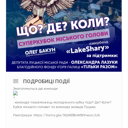
ПОДРОБИЦІ ПОДІЇ
Змагатимуться дві команди
: команда-переможець молодіжного кубку «Що? Де? Коли?
Кубок міського голови» та команда знавців Луцька.
Реєстрація: https://forms.gle/WjNB38vWBHhwuUJUA