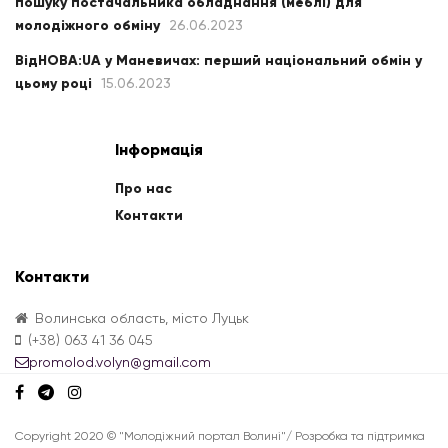
пошуку постачальника обладнання (меблі) для
молодіжного обміну
26.06.2023
ВідНОВА:UA у Маневичах: перший національний обмін у
цьому році
15.06.2023
Інформація
Про нас
Контакти
Контакти
Волинська область, місто Луцьк
(+38) 063 41 36 045
promolod.volyn@gmail.com
Copyright 2020 © "Молодіжний портал Волині"/ Розробка та підтримка