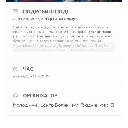
ПОДРОБИЦІ ПОДІЇ
Дивимось комедію
«Герой мого часу».
У центрі подій молодий чоловік на ім’я Жора, який живе в
столиці. Його приваблює багате життя: дорогі бутики, модні
виставки та багато іншого. Щоправда, поки йому вдається
бути мешканцем світу з пивними кіосками, дешевими
атракціонами і, як завжди, брудними під’їздами… Дізнайся чи
more
зможе Жора знайти своє щастя
15 вересня о 19:00.
Кіноперегляд буде відбуватись у декількох місцях одночасно,
тому
обирай куди тобі зручно прийти:
ЧАС
Молодіжний центр Волині вул. Градний узвіз, 5
(Середа) 19:00 - 21:00
Центр національно-патріотичного виховання вул.
Кафедральна, 4
Place For Teens вул. Вахтангова 10
ОРГАНІЗАТОР
YouthСфера вул. Винниченка, 67 І 6 поверх
Молодіжний центр Волині (вул. Градний узвіз, 5)
Бронюй місце тут
???
https://cutt.ly/UWnmCx5