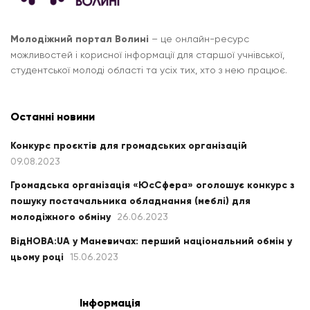
Молодіжний портал Волині
– це онлайн-ресурс
можливостей і корисної інформації для старшої учнівської,
студентської молоді області та усіх тих, хто з нею працює.
Останні новини
Конкурс проєктів для громадських організацій
09.08.2023
Громадська організація «ЮсСфера» оголошує конкурс з
пошуку постачальника обладнання (меблі) для
молодіжного обміну
26.06.2023
ВідНОВА:UA у Маневичах: перший національний обмін у
цьому році
15.06.2023
Інформація