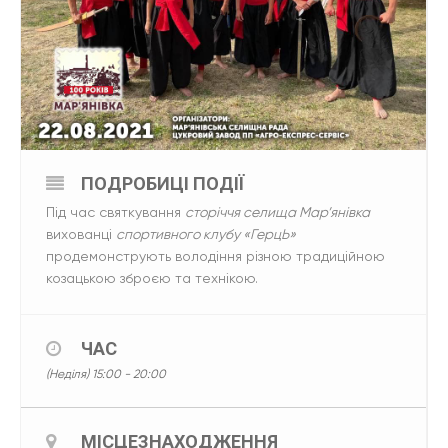
ПОДРОБИЦІ ПОДІЇ
Під час святкування
сторіччя селища Мар’янівка
вихованці
спортивного клубу «ГерцЬ»
продемонструють володіння різною традиційною
козацькою зброєю та технікою.
ЧАС
(Неділя) 15:00 - 20:00
МІСЦЕЗНАХОДЖЕННЯ