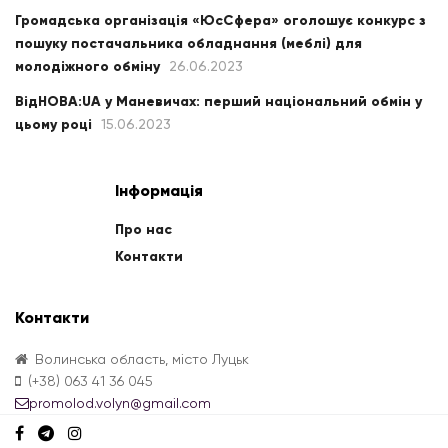
Громадська організація «ЮсСфера» оголошує конкурс з
пошуку постачальника обладнання (меблі) для
молодіжного обміну
26.06.2023
ВідНОВА:UA у Маневичах: перший національний обмін у
цьому році
15.06.2023
Інформація
Про нас
Контакти
Контакти
Волинська область, місто Луцьк
(+38) 063 41 36 045
promolod.volyn@gmail.com