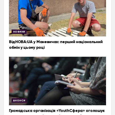
НОВИНИ
ВідНОВА:UA у Маневичах: перший національний
обмін у цьому році
АНОНСИ
Громадська організація «YouthСфера» оголошує