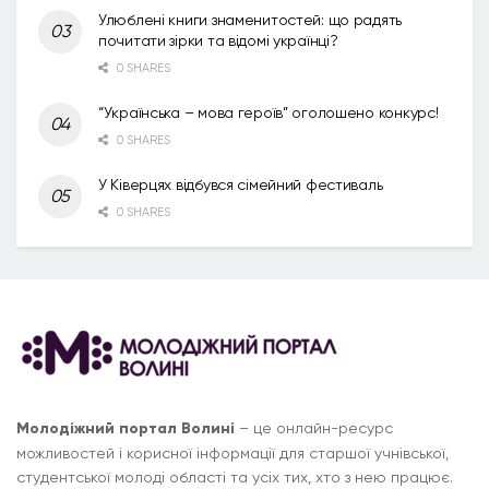
Улюблені книги знаменитостей: що радять
почитати зірки та відомі українці?
0 SHARES
“Українська – мова героїв” оголошено конкурс!
0 SHARES
У Ківерцях відбувся сімейний фестиваль
0 SHARES
Молодіжний портал Волині
– це онлайн-ресурс
можливостей і корисної інформації для старшої учнівської,
студентської молоді області та усіх тих, хто з нею працює.