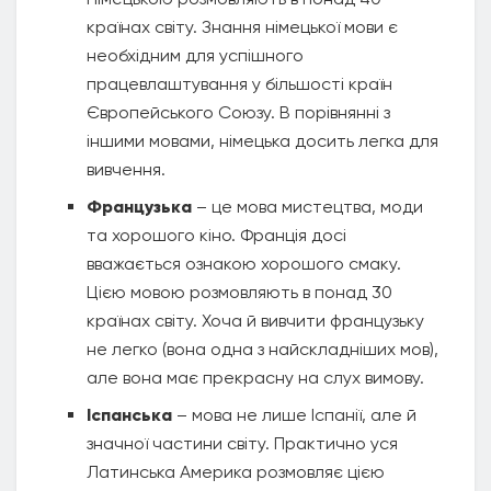
країнах світу. Знання німецької мови є
необхідним для успішного
працевлаштування у більшості країн
Європейського Союзу. В порівнянні з
іншими мовами, німецька досить легка для
вивчення.
Французька
– це мова мистецтва, моди
та хорошого кіно. Франція досі
вважається ознакою хорошого смаку.
Цією мовою розмовляють в понад 30
країнах світу. Хоча й вивчити французьку
не легко (вона одна з найскладніших мов),
але вона має прекрасну на слух вимову.
Іспанська
– мова не лише Іспанії, але й
значної частини світу. Практично уся
Латинська Америка розмовляє цією