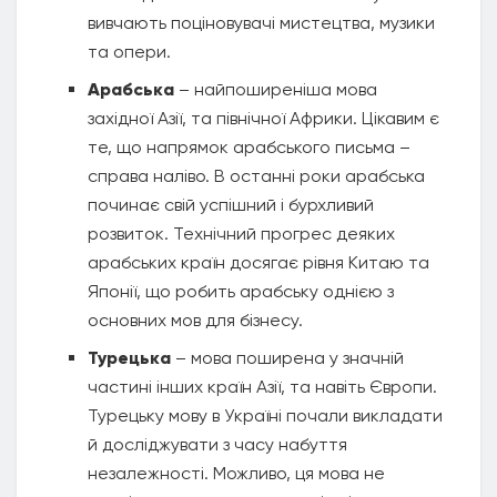
вивчають поціновувачі мистецтва, музики
та опери.
Арабська
– найпоширеніша мова
західної Азії, та північної Африки. Цікавим є
те, що напрямок арабського письма –
справа наліво. В останні роки арабська
починає свій успішний і бурхливий
розвиток. Технічний прогрес деяких
арабських країн досягає рівня Китаю та
Японії, що робить арабську однією з
основних мов для бізнесу.
Турецька
– мова поширена у значній
частині інших країн Азії, та навіть Європи.
Турецьку мову в Україні почали викладати
й досліджувати з часу набуття
незалежності. Можливо, ця мова не