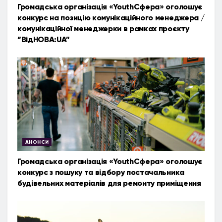
Громадська організація «YouthСфера» оголошує
конкурс на позицію комунікаційного менеджера /
комунікаційної менеджерки в рамках проєкту
”ВідНОВА:UA”
АНОНСИ
Громадська організація «YouthСфера» оголошує
конкурс з пошуку та відбору постачальника
будівельних матеріалів для ремонту приміщення