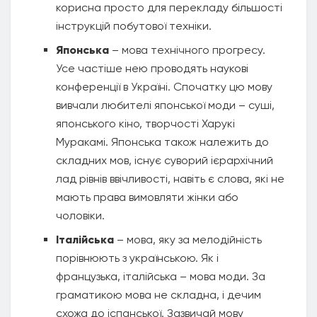
корисна просто для перекладу більшості
інструкцій побутової техніки.
Японська
– мова технічного прогресу.
Усе частіше нею проводять наукові
конференції в Україні. Спочатку цю мову
вивчали любителі японської моди – суші,
японського кіно, творчості Харукі
Муракамі. Японська також належить до
складних мов, існує суворий ієрархічний
лад рівнів ввічливості, навіть є слова, які не
мають права вимовляти жінки або
чоловіки.
Італійська
– мова, яку за мелодійність
порівнюють з українською. Як і
французька, італійська – мова моди. За
граматикою мова не складна, і дечим
схожа до іспанської. Зазвичай мову