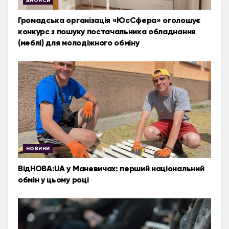
АНОНСИ
Громадська організація «ЮсСфера» оголошує
конкурс з пошуку постачальника обладнання
(меблі) для молодіжного обміну
НОВИНИ
ВідНОВА:UA у Маневичах: перший національний
обмін у цьому році