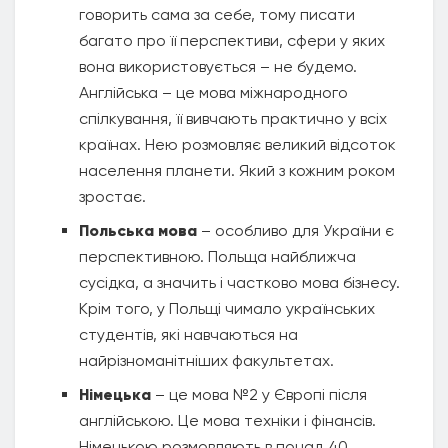
говорить сама за себе, тому писати
багато про її перспективи, сфери у яких
вона використовується – не будемо.
Англійська – це мова міжнародного
спілкування, її вивчають практично у всіх
країнах. Нею розмовляє великий відсоток
населення планети. Який з кожним роком
зростає.
Польська мова
– особливо для України є
перспективною. Польща найближча
сусідка, а значить і частково мова бізнесу.
Крім того, у Польщі чимало українських
студентів, які навчаються на
найрізноманітніших факультетах.
Німецька
– це мова №2 у Європі після
англійською. Це мова техніки і фінансів.
Німецькою розмовляють в понад 40