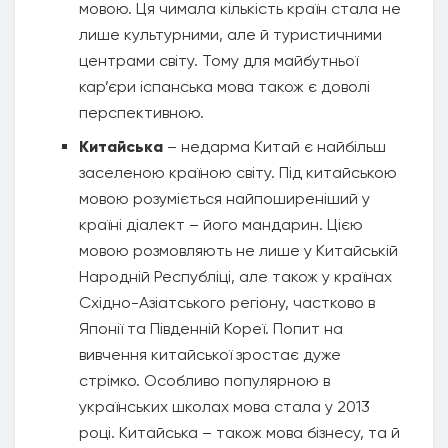
мовою. Ця чимала кількість країн стала не
лише культурними, але й туристичними
центрами світу. Тому для майбутньої
кар’єри іспанська мова також є доволі
перспективною.
Китайська
– недарма Китай є найбільш
заселеною країною світу. Під китайською
мовою розуміється найпоширеніший у
країні діалект – його мандарин. Цією
мовою розмовляють не лише у Китайській
Народній Республіці, але також у країнах
Східно-Азіатського регіону, частково в
Японії та Південній Кореї. Попит на
вивчення китайської зростає дуже
стрімко. Особливо популярною в
українських школах мова стала у 2013
році. Китайська – також мова бізнесу, та й