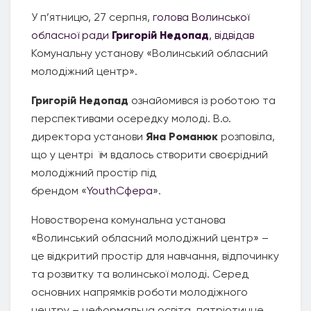
У п’ятницю, 27 серпня,
голова Волинської
обласної ради
Григорій Недопад
, відвідав
Комунальну установу «Волинський обласний
молодіжний центр».
Григорій Недопад
ознайомився із роботою та
перспективами осередку молоді. В.о.
директора установи
Яна Романюк
розповіла,
що у центрі їм вдалось створити своєрідний
молодіжний простір під
брендом «
YouthCфера
».
Новостворена комунальна установа
«Волинський обласний молодіжний центр» –
це відкритий простір для навчання, відпочинку
та розвитку та волинської молоді. Серед
основних напрямків роботи молодіжного
центру – неформальна освіта, патріотичне