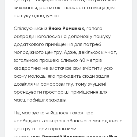
виховання, розвиток творчості та місця для
пошуку однодумців.
Спілкуючись із
Яною Романюк
, голова
облради наголосив на допомозі у пошуку
додаткового приміщення для потреб
молодіжного центру. Адже, декількох кімнат,
загальною прощею близько 40 метрів
квадратних не вистачає аби вмістити усю
охочу молодь, яка приходить сюди задля
дозвілля чи саморозвитку, тому змушені
орендувати просторіші приміщення для
масштабніших заходів.
Під час зустрічі йшлося також про
необхідність співпраці обласного молодіжного
центру із територіальними
громадами.
Григорій Недопад
запросив
Яну