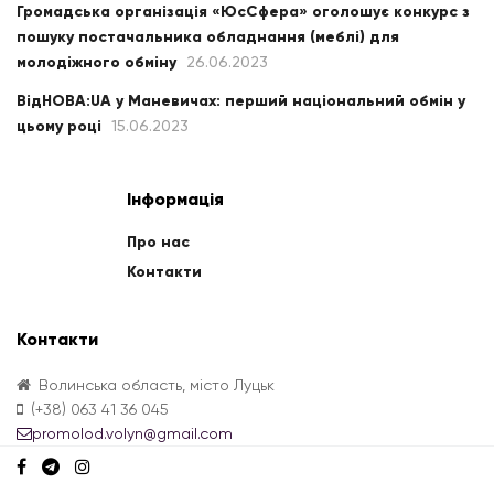
Громадська організація «ЮсСфера» оголошує конкурс з
пошуку постачальника обладнання (меблі) для
молодіжного обміну
26.06.2023
ВідНОВА:UA у Маневичах: перший національний обмін у
цьому році
15.06.2023
Інформація
Про нас
Контакти
Контакти
Волинська область, місто Луцьк
(+38) 063 41 36 045
promolod.volyn@gmail.com