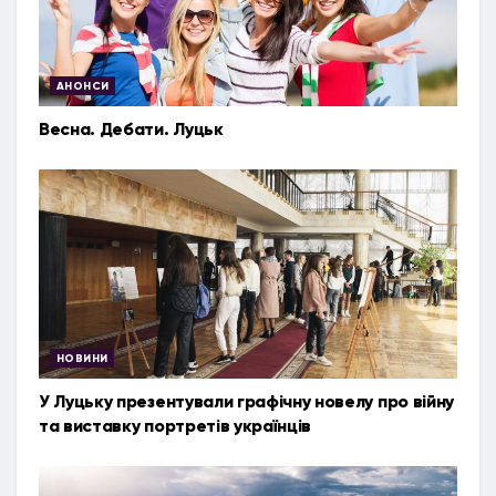
АНОНСИ
Весна. Дебати. Луцьк
НОВИНИ
У Луцьку презентували графічну новелу про війну
та виставку портретів українців