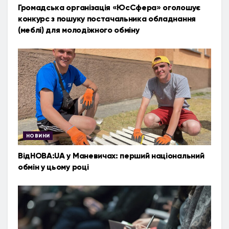
Громадська організація «ЮсСфера» оголошує
конкурс з пошуку постачальника обладнання
(меблі) для молодіжного обміну
НОВИНИ
ВідНОВА:UA у Маневичах: перший національний
обмін у цьому році