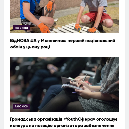
НОВИНИ
ВідНОВА:UA у Маневичах: перший національний
обмін у цьому році
АНОНСИ
Громадська організація «YouthСфера» оголошує
конкурс на позицію організатора забезпечення