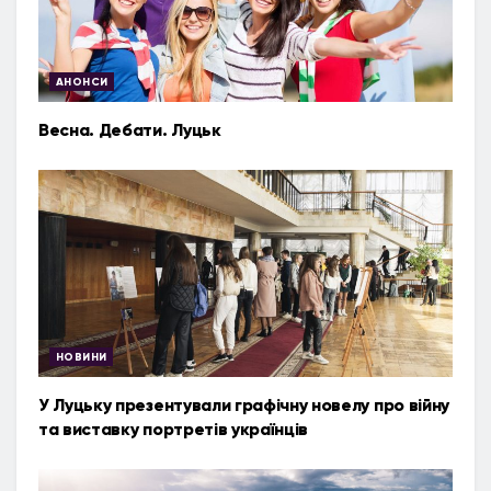
АНОНСИ
Весна. Дебати. Луцьк
НОВИНИ
У Луцьку презентували графічну новелу про війну
та виставку портретів українців