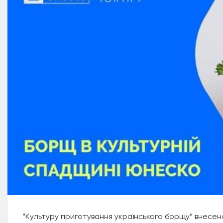
“Культуру приготування українського борщу” внесе