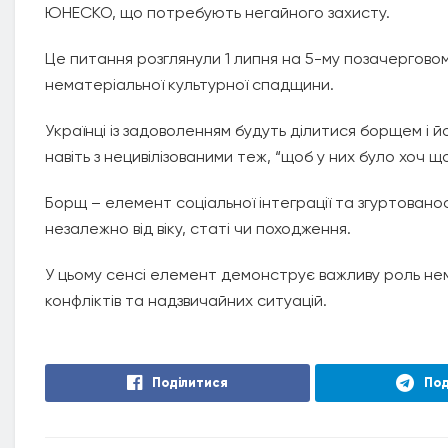
ЮНЕСКО, що потребують негайного захисту.
Це питання розглянули 1 липня на 5-му позачерговом
нематеріальної культурної спадщини.
Українці із задоволенням будуть ділитися борщем і йо
навіть з нецивілізованими теж, “щоб у них було хоч щ
Борщ – елемент соціальної інтеграції та згуртовано
незалежно від віку, статі чи походження.
У цьому сенсі елемент демонструє важливу роль нем
конфліктів та надзвичайних ситуацій.
Поділитися
Под