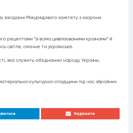
у засіданні Міжурядового комітету з охорони
го рецептами “зі всіма цивілізованими країнами” й
ось світле, смачне та українське.
сті, яка служить об’єднанню народу України,
атеріальної культурної спадщини під час збройних
ілитися
Надіслати