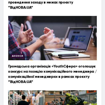
проведення заходу в межах проєкту
”ВідНОВА:UA”
АНОНСИ
Громадська організація «YouthСфера» оголошує
конкурс на позицію комунікаційного менеджера /
комунікаційної менеджерки в рамках проєкту
”ВідНОВА:UA”