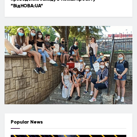
”ВідНОВА:UA”
Popular News