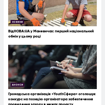
НОВИНИ
ВідНОВА:UA у Маневичах: перший національний
обмін у цьому році
АНОНСИ
Громадська організація «YouthСфера» оголошує
конкурс на позицію організатора забезпечення
проведення заходу в межах проєкту