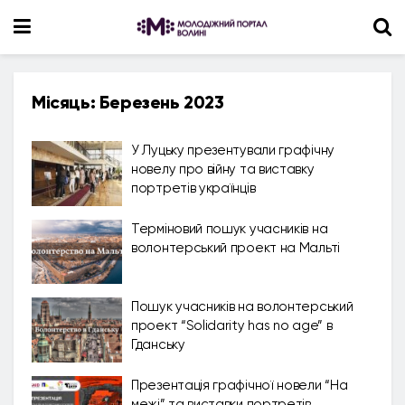
Місяць:
Березень 2023
У Луцьку презентували графічну
новелу про війну та виставку
портретів українців
Терміновий пошук учасників на
волонтерський проект на Мальті
Пошук учасників на волонтерський
проект “Solidarity has no age” в
Гданську
Презентація графічної новели “На
межі” та виставки портретів