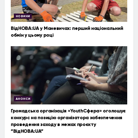
НОВИНИ
ВідНОВА:UA у Маневичах: перший національний
обмін у цьому році
АНОНСИ
Громадська організація «YouthСфера» оголошує
конкурс на позицію організатора забезпечення
проведення заходу в межах проєкту
”ВідНОВА:UA”