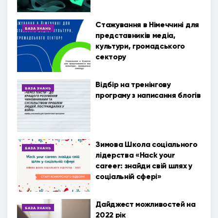
​​Стажування в Німеччині для
БАЗА ЗНАНЬ
представників медіа,
культури, громадського
сектору
Відбір на тренінгову
БАЗА ЗНАНЬ
програму з написання блогів
Зимова Школа соціального
БАЗА ЗНАНЬ
лідерства «Hack your
career: знайди свій шлях у
соціальній сфері»
Дайджест можливостей на
БАЗА ЗНАНЬ
2022 рік