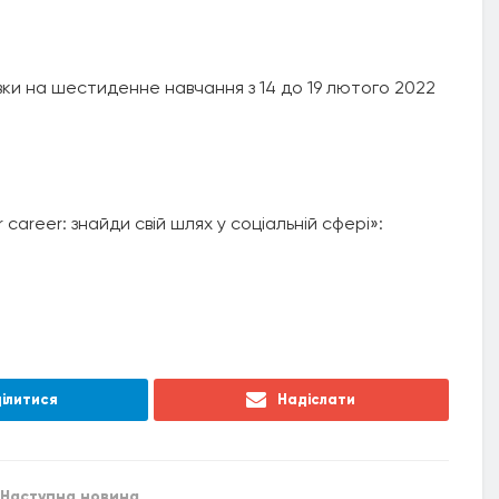
вки на шестиденне навчання з 14 до 19 лютого 2022
areer: знайди свій шлях у соціальній сфері»:
ілитися
Надіслати
Наступна новина