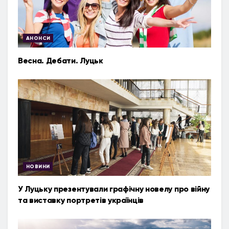
АНОНСИ
Весна. Дебати. Луцьк
НОВИНИ
У Луцьку презентували графічну новелу про війну
та виставку портретів українців