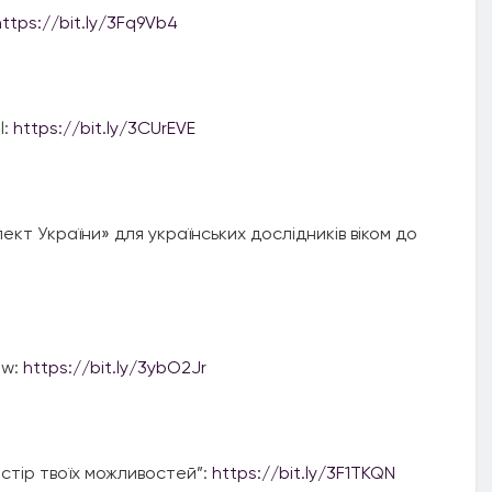
https://bit.ly/3Fq9Vb4
l:
https://bit.ly/3CUrEVE
ект України» для українських дослідників віком до
ew:
https://bit.ly/3ybO2Jr
остір твоїх можливостей”:
https://bit.ly/3F1TKQN