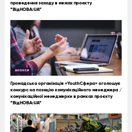
проведення заходу в межах проєкту
”ВідНОВА:UA”
АНОНСИ
Громадська організація «YouthСфера» оголошує
конкурс на позицію комунікаційного менеджера /
комунікаційної менеджерки в рамках проєкту
”ВідНОВА:UA”