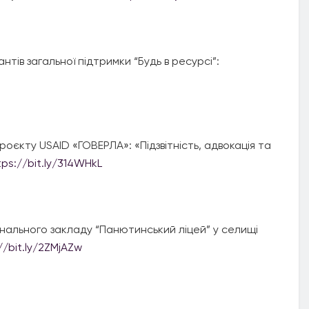
тів загальної підтримки “Будь в ресурсі”:
роєкту USAID «ГОВЕРЛА»: «Підзвітність, адвокація та
tps://bit.ly/314WHkL
нального закладу “Панютинський ліцей” у селищі
//bit.ly/2ZMjAZw