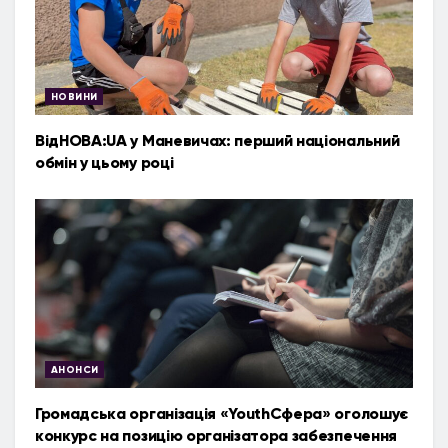
НОВИНИ
ВідНОВА:UA у Маневичах: перший національний
обмін у цьому році
АНОНСИ
Громадська організація «YouthСфера» оголошує
конкурс на позицію організатора забезпечення