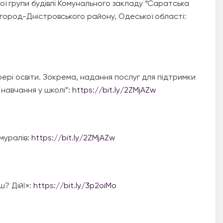
ої групи будівлі Комунального закладу “Саратська
лгород-Дністровського району, Одеської області:
фері освіти. Зокрема, надання послуг для підтримки
навчання у школі”:
https://bit.ly/2ZMjAZw
муралів:
https://bit.ly/2ZMjAZw
ш? Дій!»:
https://bit.ly/3p2oiMo