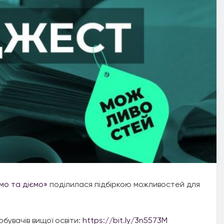
мо та діємо»
поділилася підбіркою можливостей для
обувачів вищої освіти:
https://bit.ly/3n5573M