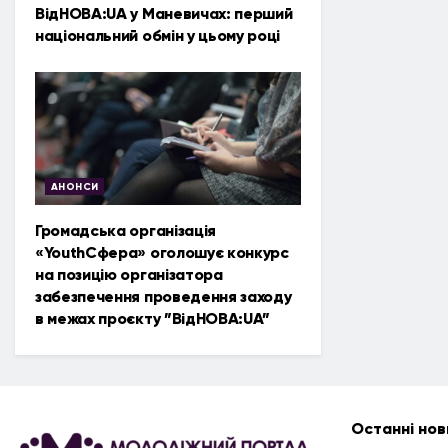
ВідНОВА:UA у Маневичах: перший
національний обмін у цьому році
АНОНСИ
Громадська організація
«YouthСфера» оголошує конкурс
на позицію організатора
забезпечення проведення заходу
в межах проєкту ”ВідНОВА:UA”
Останні нов