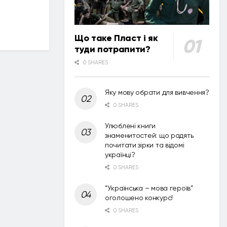
Що таке Пласт і як
туди потрапити?
0 SHARES
Яку мову обрати для вивчення?
0 SHARES
Улюблені книги
знаменитостей: що радять
почитати зірки та відомі
українці?
0 SHARES
“Українська – мова героїв”
оголошено конкурс!
0 SHARES