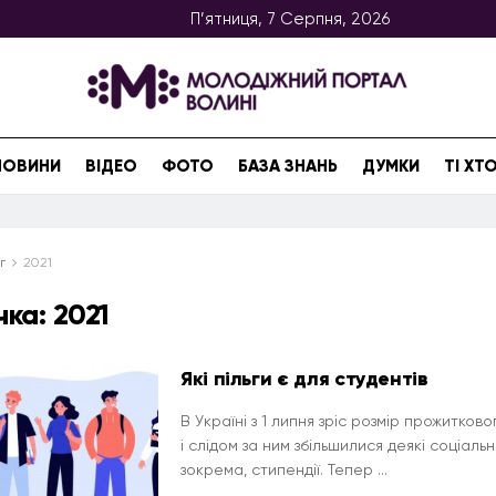
П’ятниця, 7 Серпня, 2026
НОВИНИ
ВІДЕО
ФОТО
БАЗА ЗНАНЬ
ДУМКИ
ТІ Х
г
2021
чка:
2021
Які пільги є для студентів
В Україні з 1 липня зріс розмір прожитково
і слідом за ним збільшилися деякі соціальн
зокрема, стипендії. Тепер ...