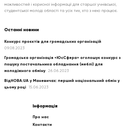
можливостей і корисної інформації для старшої учнівської,
студентської молоді області та усіх тих, хто з нею працює.
Останні новини
Конкурс проєктів для громадських організацій
09.08.2023
Громадська організація «ЮсСфера» оголошує конкурс з
пошуку постачальника обладнання (меблі) для
молодіжного обміну
26.06.2023
ВідНОВА:UA у Маневичах: перший національний обмін у
цьому році
15.06.2023
Інформація
Про нас
Контакти