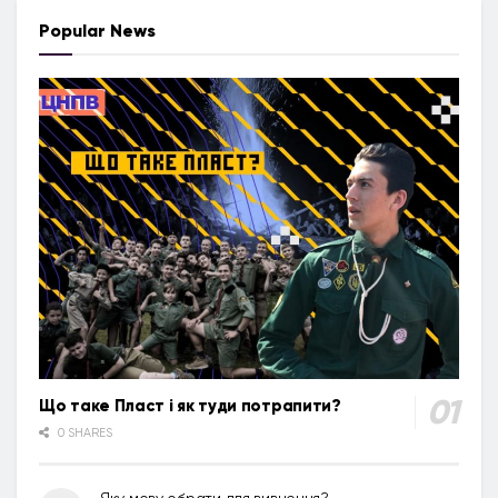
Popular News
Що таке Пласт і як туди потрапити?
0 SHARES
Яку мову обрати для вивчення?