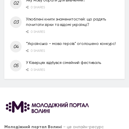
0 SHARES
Улюблені книги знаменитостей: що радять
почитати зірки та відомі українці?
0 SHARES
“Українська – мова героїв” оголошено конкурс!
0 SHARES
У Ківерцях відбувся сімейний фестиваль
0 SHARES
Молодіжний портал Волині
– це онлайн-ресурс