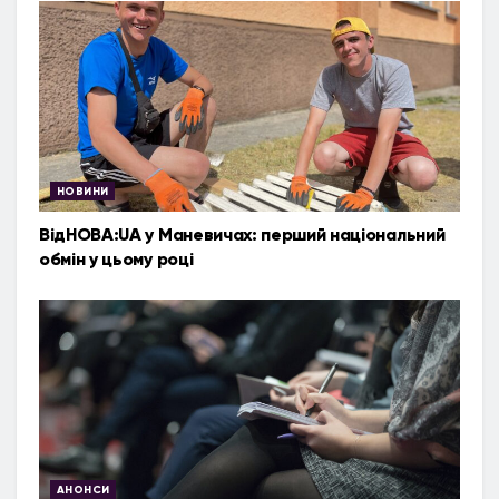
НОВИНИ
ВідНОВА:UA у Маневичах: перший національний
обмін у цьому році
АНОНСИ