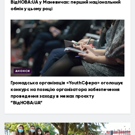
ВідНОВА:UA у Маневичах: перший національний
обмін у цьому році
АНОНСИ
Громадська організація «YouthСфера» оголошує
конкурс на позицію організатора забезпечення
проведення заходу в межах проєкту
”ВідНОВА:UA”