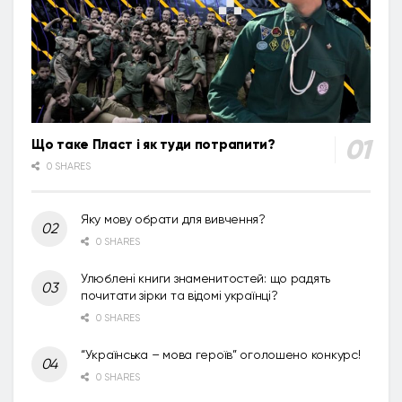
Що таке Пласт і як туди потрапити?
0 SHARES
Яку мову обрати для вивчення?
0 SHARES
Улюблені книги знаменитостей: що радять
почитати зірки та відомі українці?
0 SHARES
“Українська – мова героїв” оголошено конкурс!
0 SHARES