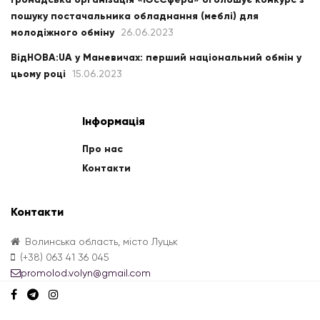
пошуку постачальника обладнання (меблі) для
молодіжного обміну
26.06.2023
ВідНОВА:UA у Маневичах: перший національний обмін у
цьому році
15.06.2023
Інформація
Про нас
Контакти
Контакти
Волинська область, місто Луцьк
(+38) 063 41 36 045
promolod.volyn@gmail.com