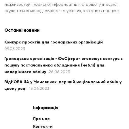
можливостей і корисної інформації для старшої учнівської,
студентської молоді області та усіх тих, хто з нею працює.
Останні новини
Конкурс проєктів для громадських організацій
09.08.2023
Громадська організація «ЮсСфера» оголошує конкурс з
пошуку постачальника обладнання (меблі) для
молодіжного обміну
26.06.2023
ВідНОВА:UA у Маневичах: перший національний обмін у
цьому році
15.06.2023
Інформація
Про нас
Контакти