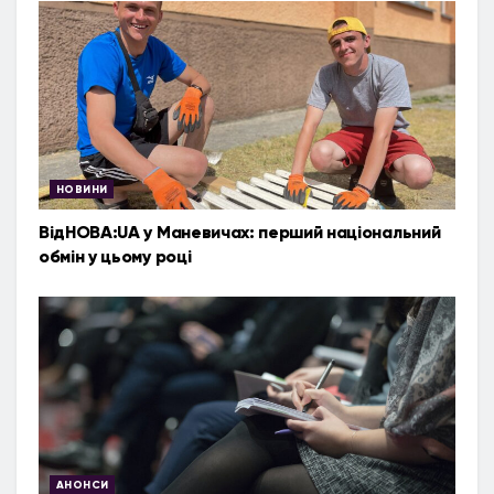
НОВИНИ
ВідНОВА:UA у Маневичах: перший національний
обмін у цьому році
АНОНСИ