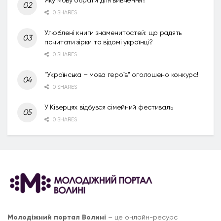
0 SHARES
Улюблені книги знаменитостей: що радять
почитати зірки та відомі українці?
0 SHARES
“Українська – мова героїв” оголошено конкурс!
0 SHARES
У Ківерцях відбувся сімейний фестиваль
0 SHARES
Молодіжний портал Волині
– це онлайн-ресурс