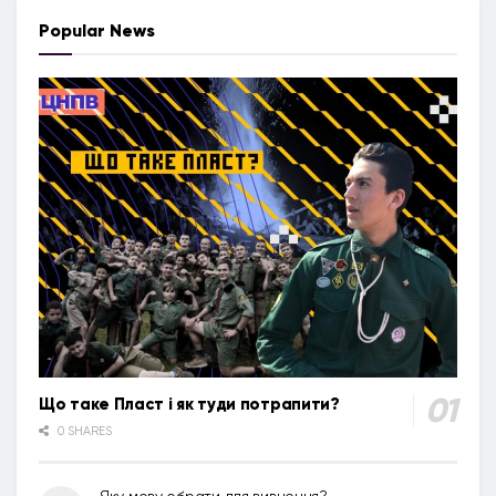
Popular News
Що таке Пласт і як туди потрапити?
0 SHARES
Яку мову обрати для вивчення?