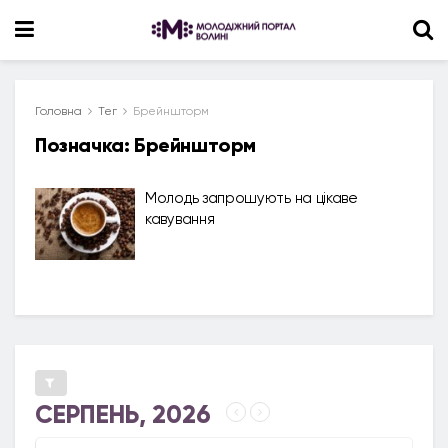
Головна
Тег
Брейншторм
Позначка:
Брейншторм
Молодь запрошують на цікаве
кавування
СЕРПЕНЬ, 2026