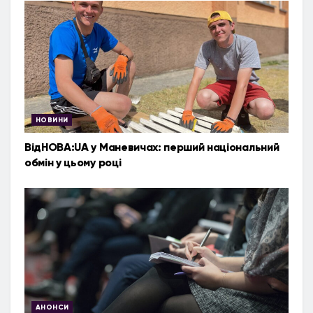
НОВИНИ
ВідНОВА:UA у Маневичах: перший національний
обмін у цьому році
АНОНСИ