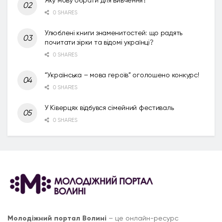
0 SHARES
Улюблені книги знаменитостей: що радять
почитати зірки та відомі українці?
0 SHARES
“Українська – мова героїв” оголошено конкурс!
0 SHARES
У Ківерцях відбувся сімейний фестиваль
0 SHARES
Молодіжний портал Волині
– це онлайн-ресурс