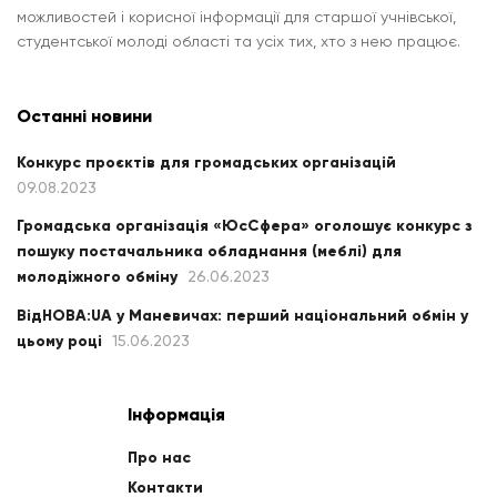
можливостей і корисної інформації для старшої учнівської,
студентської молоді області та усіх тих, хто з нею працює.
Останні новини
Конкурс проєктів для громадських організацій
09.08.2023
Громадська організація «ЮсСфера» оголошує конкурс з
пошуку постачальника обладнання (меблі) для
молодіжного обміну
26.06.2023
ВідНОВА:UA у Маневичах: перший національний обмін у
цьому році
15.06.2023
Інформація
Про нас
Контакти