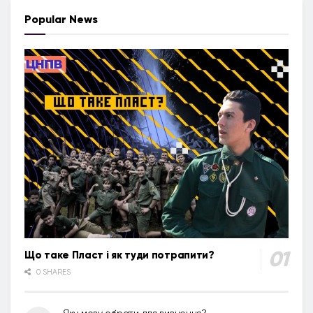
Popular News
Що таке Пласт і як туди потрапити?
0 SHARES
Яку мову обрати для вивчення?