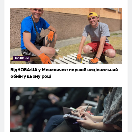
НОВИНИ
ВідНОВА:UA у Маневичах: перший національний
обмін у цьому році