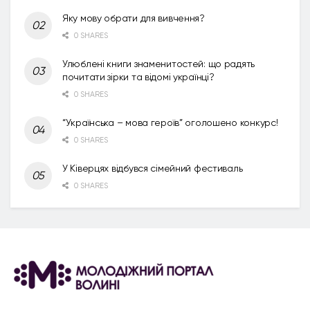
Яку мову обрати для вивчення?
0 SHARES
Улюблені книги знаменитостей: що радять
почитати зірки та відомі українці?
0 SHARES
“Українська – мова героїв” оголошено конкурс!
0 SHARES
У Ківерцях відбувся сімейний фестиваль
0 SHARES