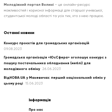
Молодіжний портал Волині
– це онлайн-ресурс
можливостей і корисної інформації для старшої учнівської,
студентської молоді області та усіх тих, хто з нею працює.
Останні новини
Конкурс проєктів для громадських організацій
09.08.2023
Громадська організація «ЮсСфера» оголошує конкурс з
пошуку постачальника обладнання (меблі) для
молодіжного обміну
26.06.2023
ВідНОВА:UA у Маневичах: перший національний обмін у
цьому році
15.06.2023
Інформація
Про нас