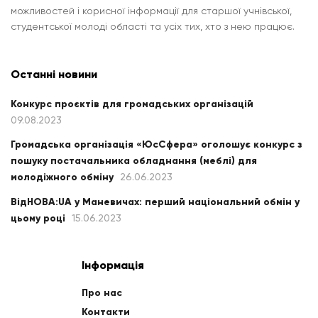
можливостей і корисної інформації для старшої учнівської,
студентської молоді області та усіх тих, хто з нею працює.
Останні новини
Конкурс проєктів для громадських організацій
09.08.2023
Громадська організація «ЮсСфера» оголошує конкурс з
пошуку постачальника обладнання (меблі) для
молодіжного обміну
26.06.2023
ВідНОВА:UA у Маневичах: перший національний обмін у
цьому році
15.06.2023
Інформація
Про нас
Контакти