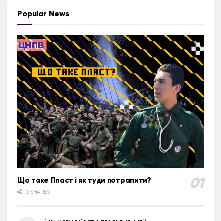
Popular News
Що таке Пласт і як туди потрапити?
0 SHARES
Яку мову обрати для вивчення?