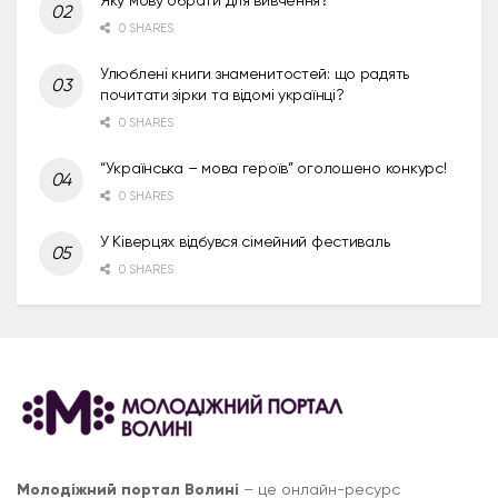
0 SHARES
Улюблені книги знаменитостей: що радять
почитати зірки та відомі українці?
0 SHARES
“Українська – мова героїв” оголошено конкурс!
0 SHARES
У Ківерцях відбувся сімейний фестиваль
0 SHARES
Молодіжний портал Волині
– це онлайн-ресурс