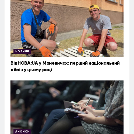
НОВИНИ
ВідНОВА:UA у Маневичах: перший національний
обмін у цьому році
АНОНСИ