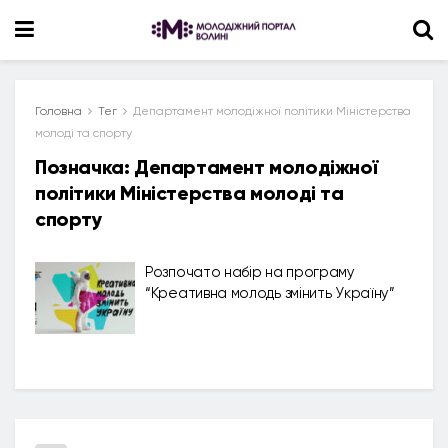
Головна
Тег
Департамент молодіжної політики Міністерства
молоді та спорту
Позначка:
Департамент молодіжної
політики Міністерства молоді та
спорту
Розпочато набір на програму
“Креативна молодь змінить Україну”