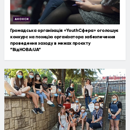
АНОНСИ
Громадська організація «YouthСфера» оголошує
конкурс на позицію організатора забезпечення
проведення заходу в межах проєкту
”ВідНОВА:UA”