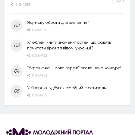
0 SHARES
Яку мову обрати для вивчення?
0 SHARES
Улюблені книги знаменитостей: що радять
почитати зірки та відомі українці?
0 SHARES
“Українська – мова героїв” оголошено конкурс!
0 SHARES
У Ківерцях відбувся сімейний фестиваль
0 SHARES