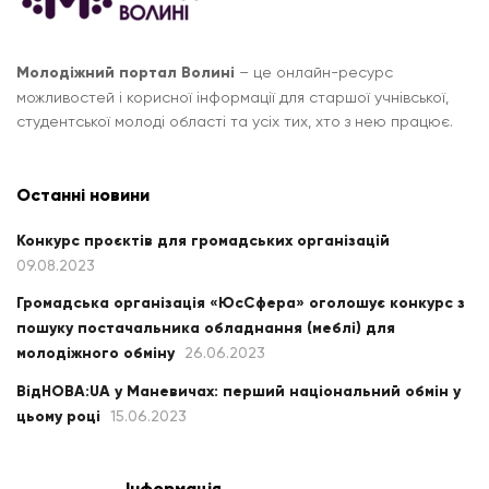
Молодіжний портал Волині
– це онлайн-ресурс
можливостей і корисної інформації для старшої учнівської,
студентської молоді області та усіх тих, хто з нею працює.
Останні новини
Конкурс проєктів для громадських організацій
09.08.2023
Громадська організація «ЮсСфера» оголошує конкурс з
пошуку постачальника обладнання (меблі) для
молодіжного обміну
26.06.2023
ВідНОВА:UA у Маневичах: перший національний обмін у
цьому році
15.06.2023
Інформація