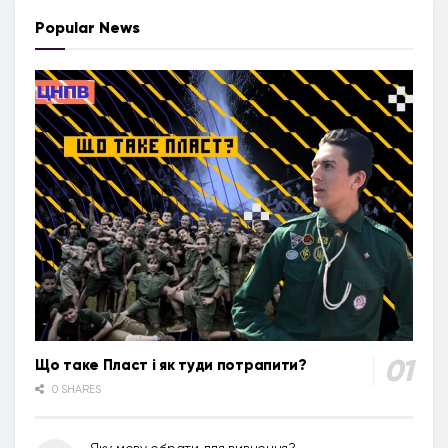
Popular News
Що таке Пласт і як туди потрапити?
0 SHARES
Яку мову обрати для вивчення?