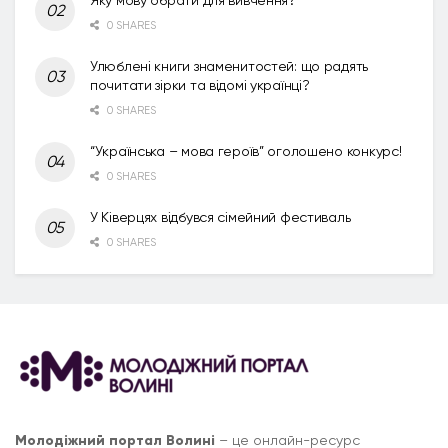
0 SHARES
Улюблені книги знаменитостей: що радять
почитати зірки та відомі українці?
0 SHARES
“Українська – мова героїв” оголошено конкурс!
0 SHARES
У Ківерцях відбувся сімейний фестиваль
0 SHARES
Молодіжний портал Волині
– це онлайн-ресурс