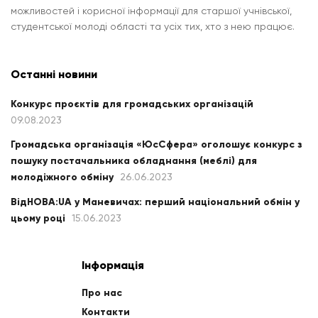
можливостей і корисної інформації для старшої учнівської,
студентської молоді області та усіх тих, хто з нею працює.
Останні новини
Конкурс проєктів для громадських організацій
09.08.2023
Громадська організація «ЮсСфера» оголошує конкурс з
пошуку постачальника обладнання (меблі) для
молодіжного обміну
26.06.2023
ВідНОВА:UA у Маневичах: перший національний обмін у
цьому році
15.06.2023
Інформація
Про нас
Контакти