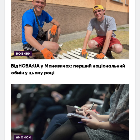
НОВИНИ
ВідНОВА:UA у Маневичах: перший національний
обмін у цьому році
АНОНСИ