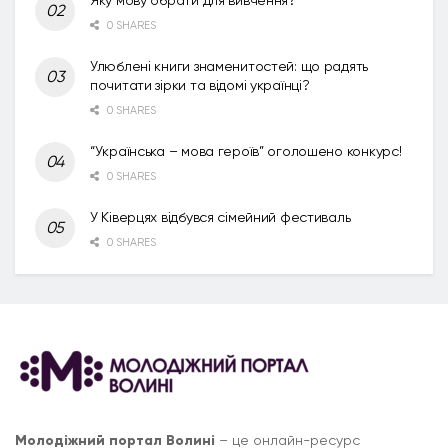
0 SHARES
Улюблені книги знаменитостей: що радять
почитати зірки та відомі українці?
0 SHARES
“Українська – мова героїв” оголошено конкурс!
0 SHARES
У Ківерцях відбувся сімейний фестиваль
0 SHARES
Молодіжний портал Волині
– це онлайн-ресурс