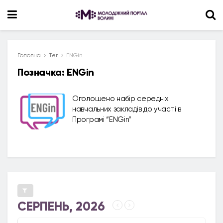
Головна
Тег
ENGin
Позначка:
ENGin
Оголошено набір середніх
навчальних закладів до участі в
Програмі “ENGin”
СЕРПЕНЬ, 2026