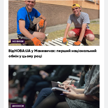
НОВИНИ
ВідНОВА:UA у Маневичах: перший національний
обмін у цьому році
АНОНСИ