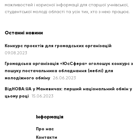
можливостей і корисної інформації для старшої учнівської,
студентської молоді області та усіх тих, хто з нею працює.
Останні новини
Конкурс проєктів для громадських організацій
09.08.2023
Громадська організація «ЮсСфера» оголошує конкурс з
пошуку постачальника обладнання (меблі) для
молодіжного обміну
26.06.2023
ВідНОВА:UA у Маневичах: перший національний обмін у
цьому році
15.06.2023
Інформація
Про нас
Контакти