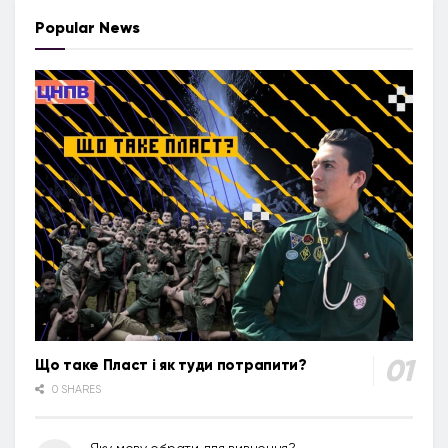
Popular News
Що таке Пласт і як туди потрапити?
0 SHARES
Яку мову обрати для вивчення?