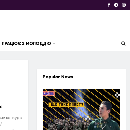
ТО ПРАЦЮЄ З МОЛОДДЮ
Popular News
я
х
ив конкурс
/