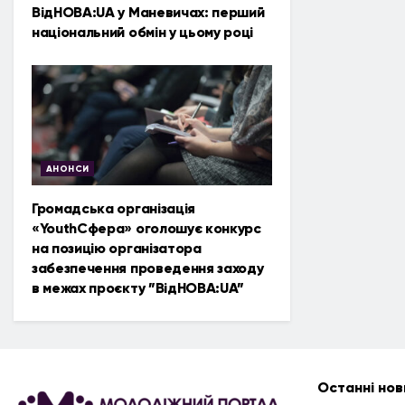
ВідНОВА:UA у Маневичах: перший
національний обмін у цьому році
АНОНСИ
Громадська організація
«YouthСфера» оголошує конкурс
на позицію організатора
забезпечення проведення заходу
в межах проєкту ”ВідНОВА:UA”
Останні нов