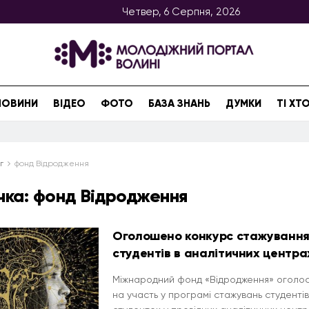
Четвер, 6 Серпня, 2026
НОВИНИ
ВІДЕО
ФОТО
БАЗА ЗНАНЬ
ДУМКИ
ТІ Х
г
фонд Відродження
чка:
фонд Відродження
Оголошено конкурс стажуванн
студентів в аналітичних центра
Міжнародний фонд «Відродження» оголос
на участь у програмі стажувань студентів