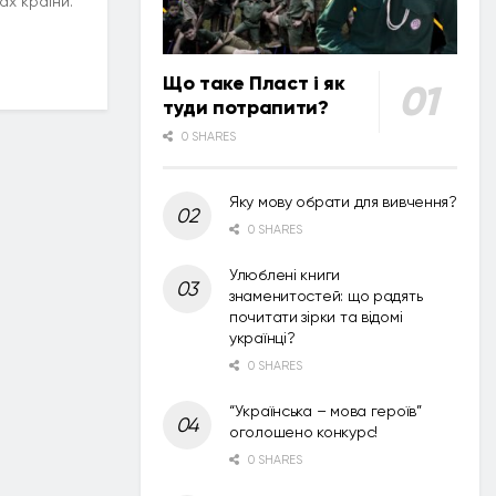
ах країни.
Що таке Пласт і як
туди потрапити?
0 SHARES
Яку мову обрати для вивчення?
0 SHARES
Улюблені книги
знаменитостей: що радять
почитати зірки та відомі
українці?
0 SHARES
“Українська – мова героїв”
оголошено конкурс!
0 SHARES