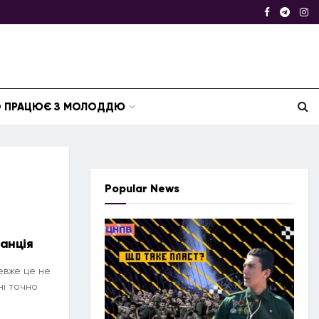
ТО ПРАЦЮЄ З МОЛОДДЮ
Popular News
анція
евже це не
ні точно