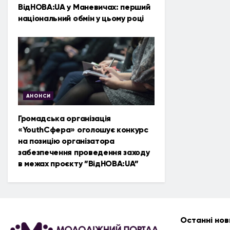
ВідНОВА:UA у Маневичах: перший
національний обмін у цьому році
АНОНСИ
Громадська організація
«YouthСфера» оголошує конкурс
на позицію організатора
забезпечення проведення заходу
в межах проєкту ”ВідНОВА:UA”
Останні нов