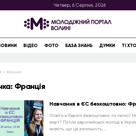
Четвер, 6 Серпня, 2026
НОВИНИ
ВІДЕО
ФОТО
БАЗА ЗНАНЬ
ДУМКИ
ТІ Х
г
Франція
чка:
Франція
Навчання в ЄС безкоштовно: Фр
Освіта в Європі безкоштовно та легко? Н
жарт? Посли європейської молоді в Украї
знають, що це реальність, ...