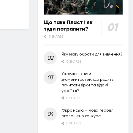
Що таке Пласт і як
туди потрапити?
0 SHARES
Яку мову обрати для вивчення?
0 SHARES
Улюблені книги
знаменитостей: що радять
почитати зірки та відомі
українці?
0 SHARES
“Українська – мова героїв”
оголошено конкурс!
0 SHARES