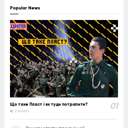
Popular News
Що таке Пласт і як туди потрапити?
0 SHARES
Яку мову обрати для вивчення?