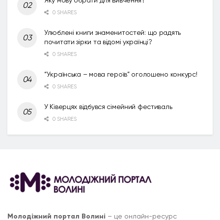
0 SHARES
Улюблені книги знаменитостей: що радять
почитати зірки та відомі українці?
0 SHARES
“Українська – мова героїв” оголошено конкурс!
0 SHARES
У Ківерцях відбувся сімейний фестиваль
0 SHARES
Молодіжний портал Волині
– це онлайн-ресурс