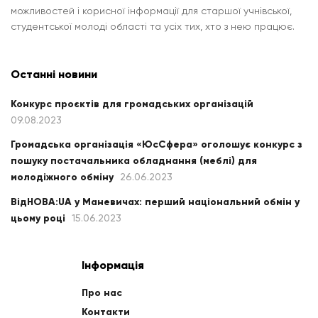
можливостей і корисної інформації для старшої учнівської,
студентської молоді області та усіх тих, хто з нею працює.
Останні новини
Конкурс проєктів для громадських організацій
09.08.2023
Громадська організація «ЮсСфера» оголошує конкурс з
пошуку постачальника обладнання (меблі) для
молодіжного обміну
26.06.2023
ВідНОВА:UA у Маневичах: перший національний обмін у
цьому році
15.06.2023
Інформація
Про нас
Контакти