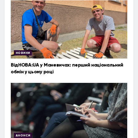
НОВИНИ
ВідНОВА:UA у Маневичах: перший національний
обмін у цьому році
АНОНСИ