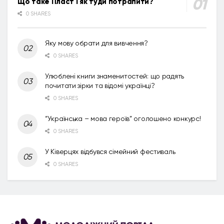
Що таке Пласт і як туди потрапити?
0 SHARES
Яку мову обрати для вивчення?
0 SHARES
Улюблені книги знаменитостей: що радять
почитати зірки та відомі українці?
0 SHARES
“Українська – мова героїв” оголошено конкурс!
0 SHARES
У Ківерцях відбувся сімейний фестиваль
0 SHARES