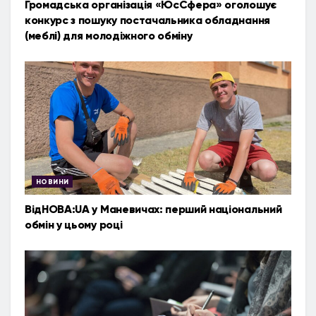
Громадська організація «ЮсСфера» оголошує
конкурс з пошуку постачальника обладнання
(меблі) для молодіжного обміну
НОВИНИ
ВідНОВА:UA у Маневичах: перший національний
обмін у цьому році