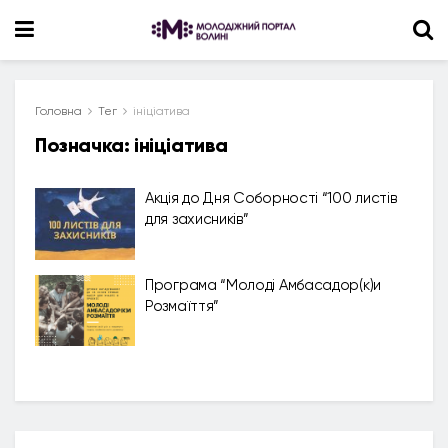
Головна
Тег
ініціатива
Позначка:
ініціатива
Акція до Дня Соборності “100 листів
для захисників”
Програма “Молоді Амбасадор(к)и
Розмаїття”