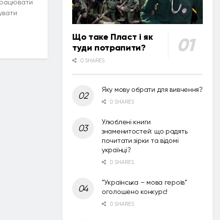
працювати
увати
Що таке Пласт і як
туди потрапити?
0 SHARES
Яку мову обрати для вивчення?
0 SHARES
Улюблені книги
знаменитостей: що радять
почитати зірки та відомі
українці?
0 SHARES
“Українська – мова героїв”
оголошено конкурс!
0 SHARES