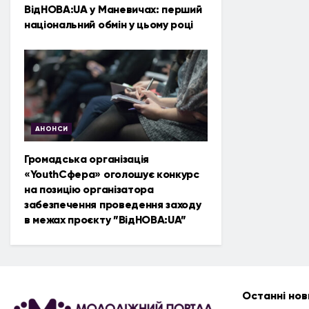
ВідНОВА:UA у Маневичах: перший
національний обмін у цьому році
АНОНСИ
Громадська організація
«YouthСфера» оголошує конкурс
на позицію організатора
забезпечення проведення заходу
в межах проєкту ”ВідНОВА:UA”
Останні нов