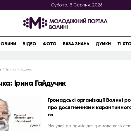
Субота, 8 Серпня, 2026
НОВИНИ
ВІДЕО
ФОТО
БАЗА ЗНАНЬ
ДУМКИ
ТІ Х
г
Ірина Гайдучик
чка:
Ірина Гайдучик
Громадські організації Волині р
про досягненнями карантинног
го
Минулий рік приніс для громадського сек