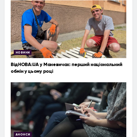
НОВИНИ
ВідНОВА:UA у Маневичах: перший національний
обмін у цьому році
АНОНСИ