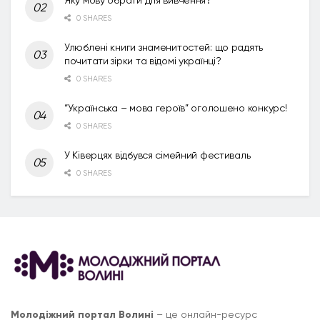
0 SHARES
Улюблені книги знаменитостей: що радять
почитати зірки та відомі українці?
0 SHARES
“Українська – мова героїв” оголошено конкурс!
0 SHARES
У Ківерцях відбувся сімейний фестиваль
0 SHARES
Молодіжний портал Волині
– це онлайн-ресурс