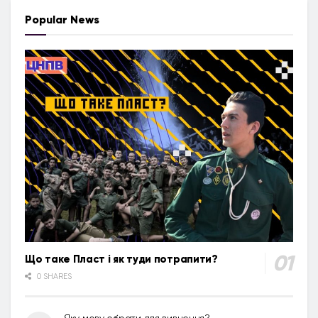
Popular News
Що таке Пласт і як туди потрапити?
0 SHARES
Яку мову обрати для вивчення?