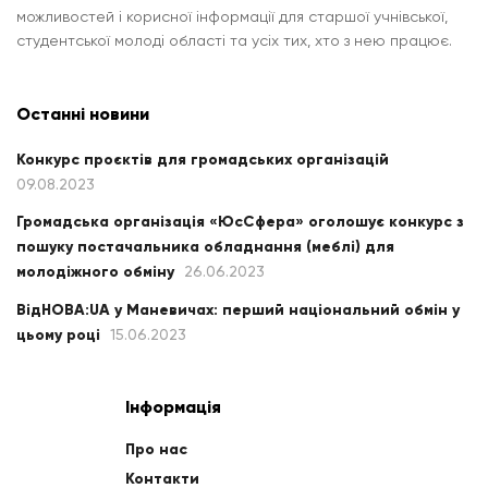
можливостей і корисної інформації для старшої учнівської,
студентської молоді області та усіх тих, хто з нею працює.
Останні новини
Конкурс проєктів для громадських організацій
09.08.2023
Громадська організація «ЮсСфера» оголошує конкурс з
пошуку постачальника обладнання (меблі) для
молодіжного обміну
26.06.2023
ВідНОВА:UA у Маневичах: перший національний обмін у
цьому році
15.06.2023
Інформація
Про нас
Контакти