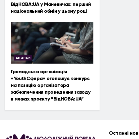
ВідНОВА:UA у Маневичах: перший
національний обмін у цьому році
АНОНСИ
Громадська організація
«YouthСфера» оголошує конкурс
на позицію організатора
забезпечення проведення заходу
в межах проєкту ”ВідНОВА:UA”
Останні нов