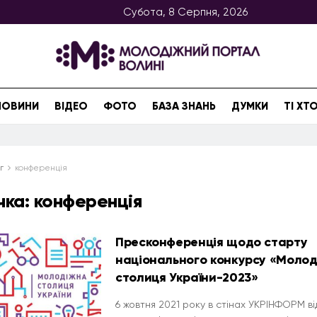
Субота, 8 Серпня, 2026
НОВИНИ
ВІДЕО
ФОТО
БАЗА ЗНАНЬ
ДУМКИ
ТІ Х
г
конференція
чка:
конференція
Пресконференція щодо старту
національного конкурсу «Моло
столиця України-2023»
6 жовтня 2021 року в стінах УКРІНФОРМ в