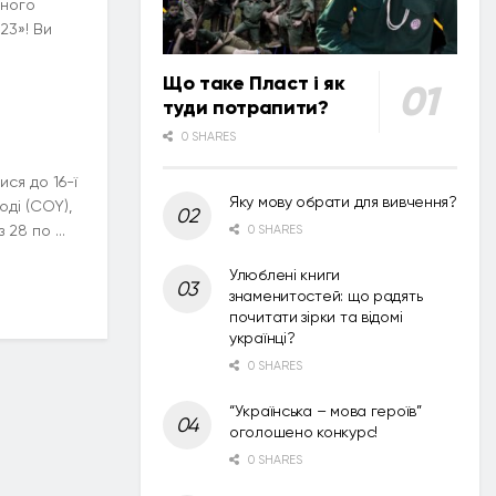
ьного
23»! Ви
Що таке Пласт і як
туди потрапити?
0 SHARES
ся до 16-ї
Яку мову обрати для вивчення?
оді (COY),
 28 по ...
0 SHARES
Улюблені книги
знаменитостей: що радять
почитати зірки та відомі
українці?
0 SHARES
“Українська – мова героїв”
оголошено конкурс!
0 SHARES