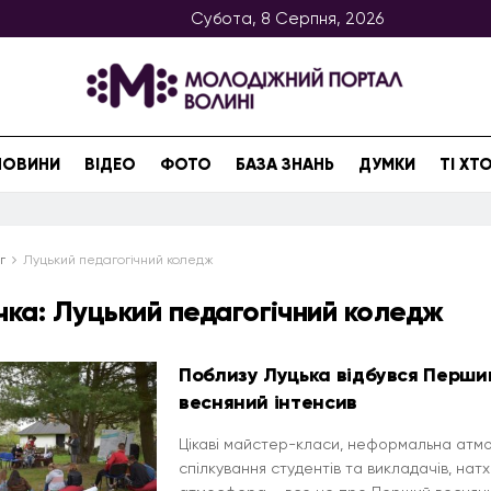
Субота, 8 Серпня, 2026
НОВИНИ
ВІДЕО
ФОТО
БАЗА ЗНАНЬ
ДУМКИ
ТІ Х
г
Луцький педагогічний коледж
чка:
Луцький педагогічний коледж
Поблизу Луцька відбувся Перши
весняний інтенсив
Цікаві майстер-класи, неформальна ат
спілкування студентів та викладачів, нат