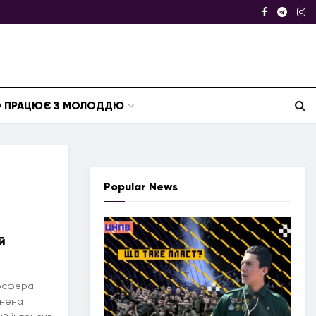
ТО ПРАЦЮЄ З МОЛОДДЮ
Popular News
й
мосфера
хнена