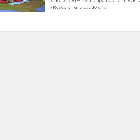
атмосфера – все це про Перший весняни
«Research and Leadership ...