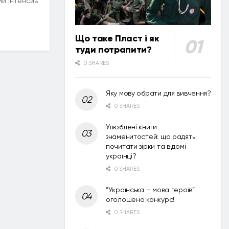
й інтенсив
Що таке Пласт і як
туди потрапити?
0 SHARES
Яку мову обрати для вивчення?
0 SHARES
Улюблені книги
знаменитостей: що радять
почитати зірки та відомі
українці?
0 SHARES
“Українська – мова героїв”
оголошено конкурс!
0 SHARES