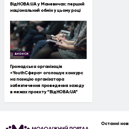
ВідНОВА:UA у Маневичах: перший
національний обмін у цьому році
АНОНСИ
Громадська організація
«YouthСфера» оголошує конкурс
на позицію організатора
забезпечення проведення заходу
в межах проєкту ”ВідНОВА:UA”
Останні нов