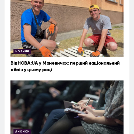
НОВИНИ
ВідНОВА:UA у Маневичах: перший національний
обмін у цьому році
АНОНСИ