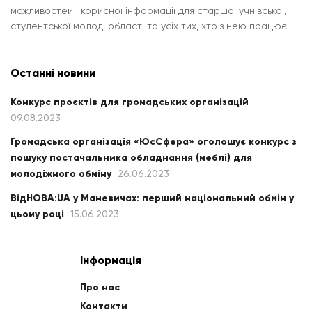
можливостей і корисної інформації для старшої учнівської,
студентської молоді області та усіх тих, хто з нею працює.
Останні новини
Конкурс проєктів для громадських організацій
09.08.2023
Громадська організація «ЮсСфера» оголошує конкурс з
пошуку постачальника обладнання (меблі) для
молодіжного обміну
26.06.2023
ВідНОВА:UA у Маневичах: перший національний обмін у
цьому році
15.06.2023
Інформація
Про нас
Контакти