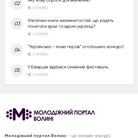
0 SHARES
Улюблені книги знаменитостей: що радять
почитати зірки та відомі українці?
0 SHARES
“Українська – мова героїв” оголошено конкурс!
0 SHARES
У Ківерцях відбувся сімейний фестиваль
0 SHARES
Молодіжний портал Волині
– це онлайн-ресурс