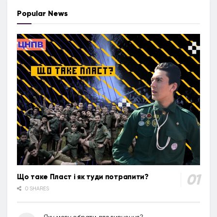
Popular News
Що таке Пласт і як туди потрапити?
0 SHARES
Яку мову обрати для вивчення?