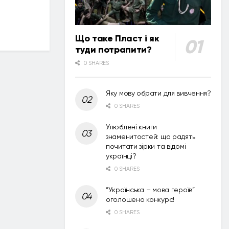
Що таке Пласт і як
туди потрапити?
0 SHARES
Яку мову обрати для вивчення?
0 SHARES
Улюблені книги
знаменитостей: що радять
почитати зірки та відомі
українці?
0 SHARES
“Українська – мова героїв”
оголошено конкурс!
0 SHARES