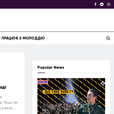
ТО ПРАЦЮЄ З МОЛОДДЮ
Popular News
оді
ві
і. Якщо ви
рівень ...