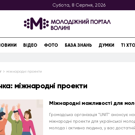
Субота, 8 Серпня, 2026
НОВИНИ
ВІДЕО
ФОТО
БАЗА ЗНАНЬ
ДУМКИ
ТІ Х
г
міжнародні проекти
чка:
міжнародні проекти
Міжнародні можливості для мол
Громадська організація "UNIT" анонсує но
міжнародні проекти для української молод
молода і активна людина, у вас достатній 