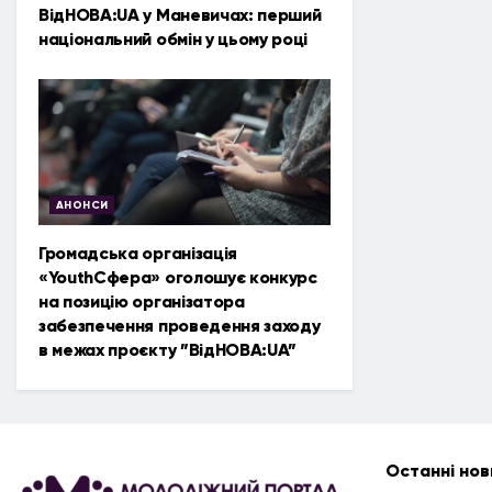
ВідНОВА:UA у Маневичах: перший
національний обмін у цьому році
АНОНСИ
Громадська організація
«YouthСфера» оголошує конкурс
на позицію організатора
забезпечення проведення заходу
в межах проєкту ”ВідНОВА:UA”
Останні нов