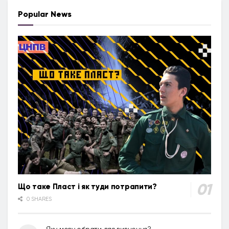
Popular News
Що таке Пласт і як туди потрапити?
0 SHARES
Яку мову обрати для вивчення?