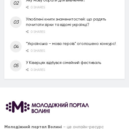
0 SHARES
Улюблені книги знаменитостей: що радять
почитати зірки та відомі українці?
0 SHARES
“Українська – мова героїв” оголошено конкурс!
0 SHARES
У Ківерцях відбувся сімейний фестиваль
0 SHARES
Молодіжний портал Волині
– це онлайн-ресурс