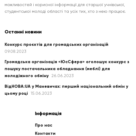
можливостей і корисної інформації для старшої учнівської,
студентської молоді області та усіх тих, хто з нею працює.
Останні новини
Конкурс проєктів для громадських організацій
09.08.2023
Громадська організація «ЮсСфера» оголошує конкурс з
пошуку постачальника обладнання (меблі) для
молодіжного обміну
26.06.2023
ВідНОВА:UA у Маневичах: перший національний обмін у
цьому році
15.06.2023
Інформація
Про нас
Контакти