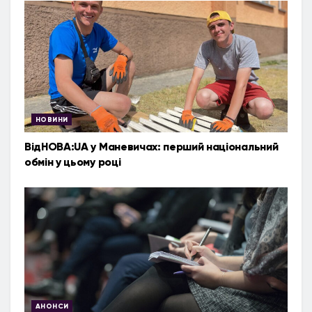
НОВИНИ
ВідНОВА:UA у Маневичах: перший національний
обмін у цьому році
АНОНСИ