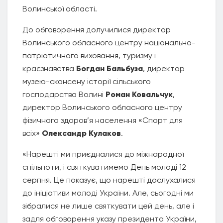
Волинської області.
До обговорення долучилися директор
Волинського обласного центру національно-
патріотичного виховання, туризму і
краєзнавства
Богдан Бальбуза
, директор
музею-скансену історії сільського
господарства Волині
Роман Ковальчук
,
директор Волинського обласного центру
фізичного здоров’я населення «Спорт для
всіх»
Олександр Кулаков
.
«Нарешті ми приєдналися до міжнародної
спільноти, і святкуватимемо День молоді 12
серпня. Це показує, що нарешті дослухалися
до ініціативи молоді України. Але, сьогодні ми
зібралися не лише святкувати цей день, але і
задля обговорення указу президента України,