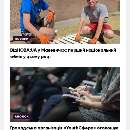
НОВИНИ
ВідНОВА:UA у Маневичах: перший національний
обмін у цьому році
АНОНСИ
Громадська організація «YouthСфера» оголошує