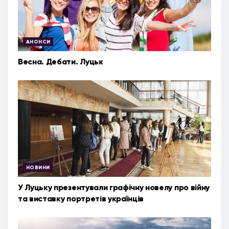
АНОНСИ
Весна. Дебати. Луцьк
НОВИНИ
У Луцьку презентували графічну новелу про війну
та виставку портретів українців