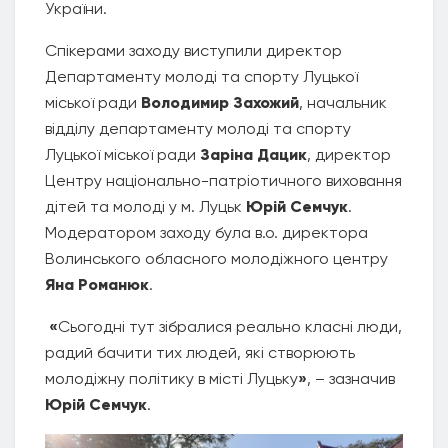
України.
Спікерами заходу виступили директор
Департаменту молоді та спорту Луцької
міської ради
Володимир Захожий
, начальник
відділу департаменту молоді та спорту
Луцької міської ради
Заріна Дацик
, директор
Центру національно-патріотичного виховання
дітей та молоді у м. Луцьк
Юрій Семчук
.
Модератором заходу була в.о. директора
Волинського обласного молодіжного центру
Яна Романюк
.
«
Сьогодні тут зібралися реально класні люди,
радий бачити тих людей, які створюють
молодіжну політику в місті Луцьку
»
, – зазначив
Юрій Семчук
.