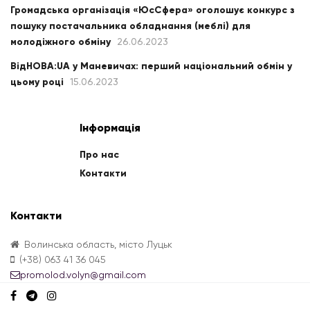
Громадська організація «ЮсСфера» оголошує конкурс з
пошуку постачальника обладнання (меблі) для
молодіжного обміну
26.06.2023
ВідНОВА:UA у Маневичах: перший національний обмін у
цьому році
15.06.2023
Інформація
Про нас
Контакти
Контакти
Волинська область, місто Луцьк
(+38) 063 41 36 045
promolod.volyn@gmail.com