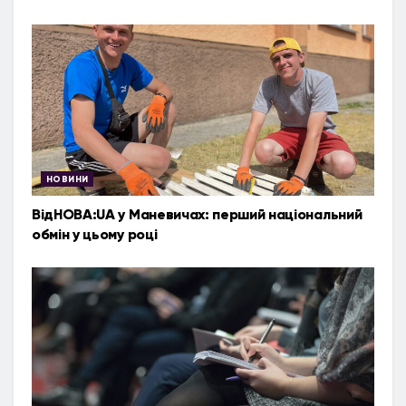
НОВИНИ
ВідНОВА:UA у Маневичах: перший національний
обмін у цьому році