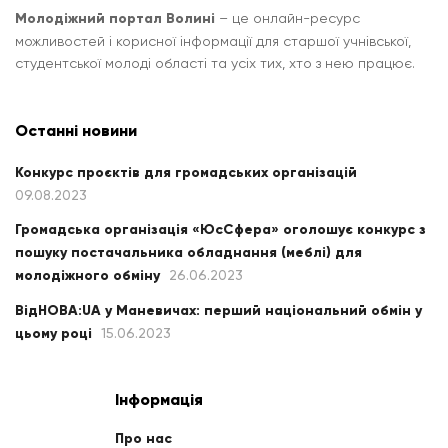
Молодіжний портал Волині
– це онлайн-ресурс
можливостей і корисної інформації для старшої учнівської,
студентської молоді області та усіх тих, хто з нею працює.
Останні новини
Конкурс проєктів для громадських організацій
09.08.2023
Громадська організація «ЮсСфера» оголошує конкурс з
пошуку постачальника обладнання (меблі) для
молодіжного обміну
26.06.2023
ВідНОВА:UA у Маневичах: перший національний обмін у
цьому році
15.06.2023
Інформація
Про нас