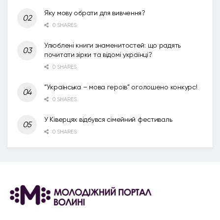
Яку мову обрати для вивчення?
0 SHARES
Улюблені книги знаменитостей: що радять
почитати зірки та відомі українці?
0 SHARES
“Українська – мова героїв” оголошено конкурс!
0 SHARES
У Ківерцях відбувся сімейний фестиваль
0 SHARES