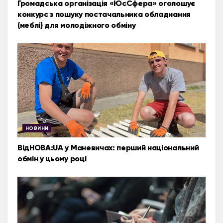
Громадська організація «ЮсСфера» оголошує
конкурс з пошуку постачальника обладнання
(меблі) для молодіжного обміну
НОВИНИ
ВідНОВА:UA у Маневичах: перший національний
обмін у цьому році