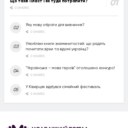
Що таке Пласт і як туди потрапити?
0 SHARES
Яку мову обрати для вивчення?
0 SHARES
Улюблені книги знаменитостей: що радять
почитати зірки та відомі українці?
0 SHARES
“Українська – мова героїв” оголошено конкурс!
0 SHARES
У Ківерцях відбувся сімейний фестиваль
0 SHARES