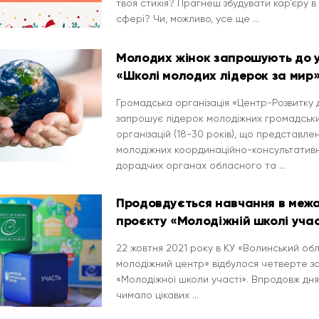
твоя стихія? Прагнеш збудувати кар’єру в
сфері? Чи, можливо, усе ще ...
Молодих жінок запрошують до у
«Школі молодих лідерок за мир
Громадська організація «Центр-Розвитку 
запрошує лідерок молодіжних громадськ
організацій (18-30 років), що представлен
молодіжних координаційно-консультатив
дорадчих органах обласного та ...
Продовдується навчання в меж
проєкту «Молодіжній школі учас
22 жовтня 2021 року в КУ «Волинський об
молодіжний центр» відбулося четверте з
«Молодіжної школи участі». Впродовж дня
чимало цікавих ...