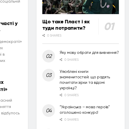
 соціальній
Що таке Пласт і як
часті у
туди потрапити?
»
0 SHARES
демократії»
их
Яку мову обрати для вивчення?
і в
0 SHARES
них
Улюблені книги
знаменитостей: що радять
ах
почитати зірки та відомі
українці?
ті»
0 SHARES
ласний
аняття
“Українська – мова героїв”
оголошено конкурс!
 відбулось
0 SHARES