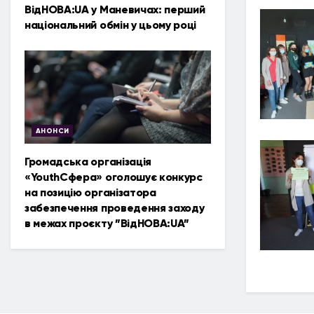
ВідНОВА:UA у Маневичах: перший
національний обмін у цьому році
АНОНСИ
Громадська організація
«YouthСфера» оголошує конкурс
на позицію організатора
забезпечення проведення заходу
в межах проєкту ”ВідНОВА:UA”