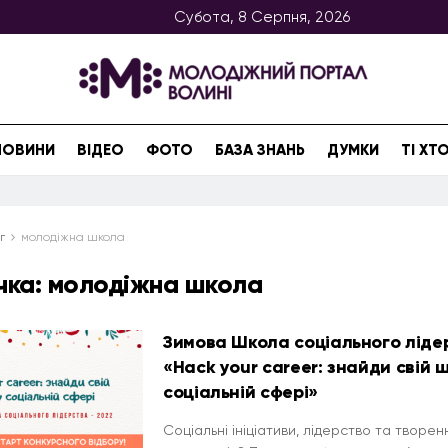
Субота, 8 Серпня, 2026
НОВИНИ
ВІДЕО
ФОТО
БАЗА ЗНАНЬ
ДУМКИ
ТІ Х
г
молодіжна школа
чка:
молодіжна школа
Зимова Школа соціального ліде
«Hack your career: знайди свій 
соціальній сфері»
Соціальні ініціативи, лідерство та творенн