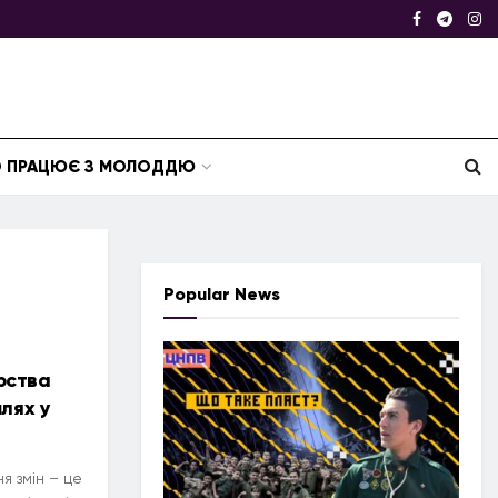
ТО ПРАЦЮЄ З МОЛОДДЮ
Popular News
рства
шлях у
я змін – це