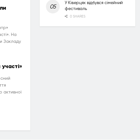
У Ківерцях відбувся сімейний
оли
фестиваль
0 SHARES
нтр»
сті». На
ки Закладу
 участі»
асний
ття
о активної