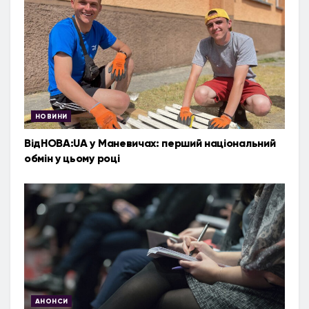
НОВИНИ
ВідНОВА:UA у Маневичах: перший національний
обмін у цьому році
АНОНСИ