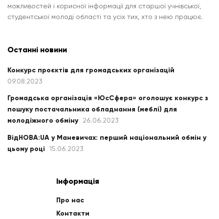
можливостей і корисної інформації для старшої учнівської,
студентської молоді області та усіх тих, хто з нею працює.
Останні новини
Конкурс проєктів для громадських організацій
09.08.2023
Громадська організація «ЮсСфера» оголошує конкурс з
пошуку постачальника обладнання (меблі) для
молодіжного обміну
26.06.2023
ВідНОВА:UA у Маневичах: перший національний обмін у
цьому році
15.06.2023
Інформація
Про нас
Контакти