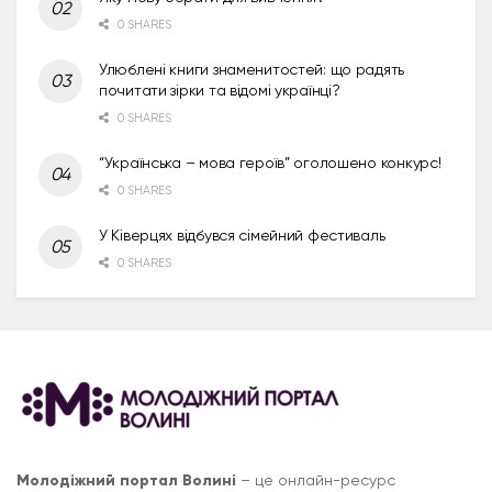
0 SHARES
Улюблені книги знаменитостей: що радять
почитати зірки та відомі українці?
0 SHARES
“Українська – мова героїв” оголошено конкурс!
0 SHARES
У Ківерцях відбувся сімейний фестиваль
0 SHARES
Молодіжний портал Волині
– це онлайн-ресурс