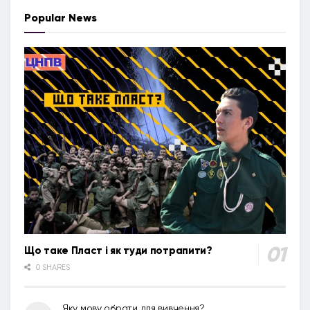
Popular News
Що таке Пласт і як туди потрапити?
0 SHARES
Яку мову обрати для вивчення?