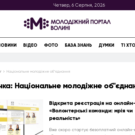
Четвер, 6 Серпня, 2026
НОВИНИ
ВІДЕО
ФОТО
БАЗА ЗНАНЬ
ДУМКИ
ТІ Х
г
Національне молодіжне об"єднання
чка:
Національне молодіжне об"єдна
Відкрита реєстрація на онлайн
«Волонтерські команди: мрія чи
реальність»
Вже скоро стартує безоплатний онлайн-