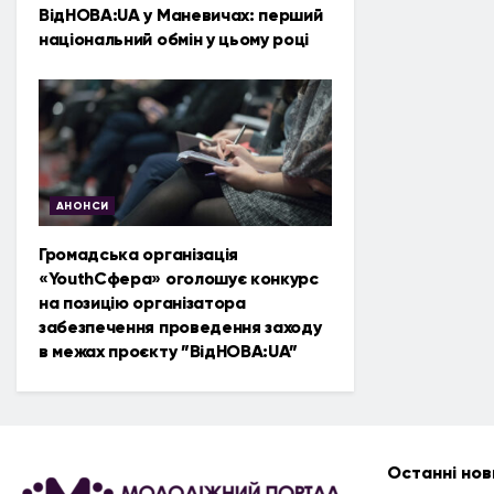
ВідНОВА:UA у Маневичах: перший
національний обмін у цьому році
АНОНСИ
Громадська організація
«YouthСфера» оголошує конкурс
на позицію організатора
забезпечення проведення заходу
в межах проєкту ”ВідНОВА:UA”
Останні нов