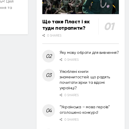
ь»! Цей
ння та
Що таке Пласт і як
туди потрапити?
0 SHARES
Яку мову обрати для вивчення?
0 SHARES
Улюблені книги
знаменитостей: що радять
почитати зірки та відомі
українці?
0 SHARES
“Українська – мова героїв”
оголошено конкурс!
0 SHARES