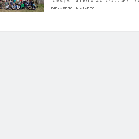
таборування. Що на вас чекає: дайвінг, 
занурення, плавання ...