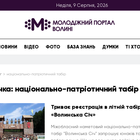
Неділя, 9 Серпня, 2026
НОВИНИ
ВІДЕО
ФОТО
БАЗА ЗНАНЬ
ДУМКИ
ТІ Х
г
національно-патріотичний табір
чка:
національно-патріотичний табір
Триває реєстрація в літній табі
«Волинська Січ»
Міжобласний наметовий національно-пат
табір "Волинська Січ" запрошує юнаків та