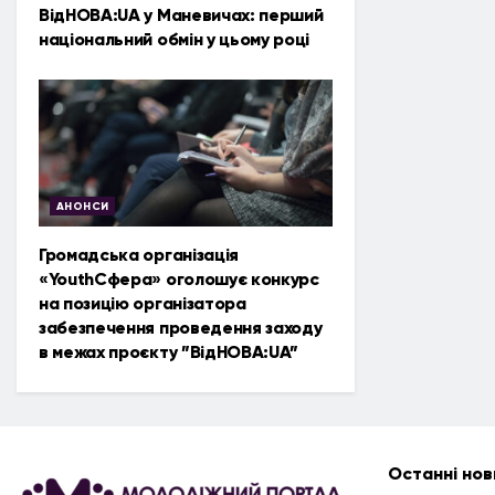
ВідНОВА:UA у Маневичах: перший
національний обмін у цьому році
АНОНСИ
Громадська організація
«YouthСфера» оголошує конкурс
на позицію організатора
забезпечення проведення заходу
в межах проєкту ”ВідНОВА:UA”
Останні нов