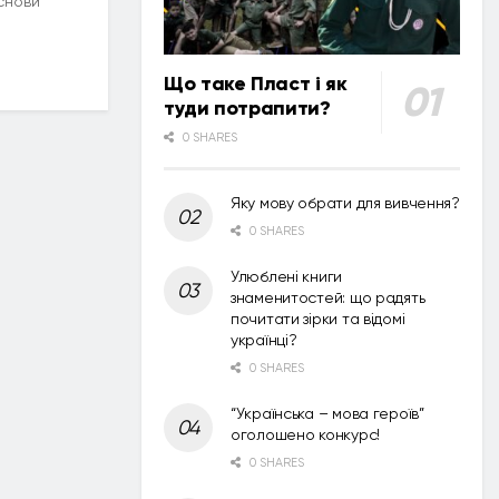
основи
Що таке Пласт і як
туди потрапити?
0 SHARES
Яку мову обрати для вивчення?
0 SHARES
Улюблені книги
знаменитостей: що радять
почитати зірки та відомі
українці?
0 SHARES
“Українська – мова героїв”
оголошено конкурс!
0 SHARES