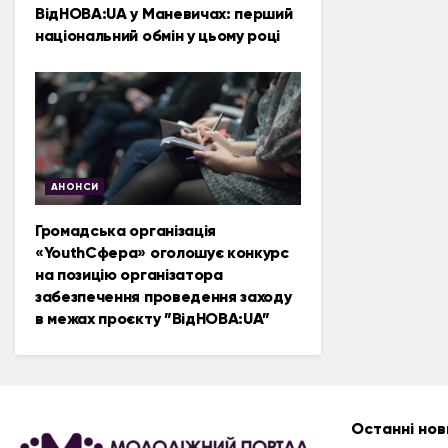
ВідНОВА:UA у Маневичах: перший
національний обмін у цьому році
АНОНСИ
Громадська організація
«YouthСфера» оголошує конкурс
на позицію організатора
забезпечення проведення заходу
в межах проєкту ”ВідНОВА:UA”
Останні нов