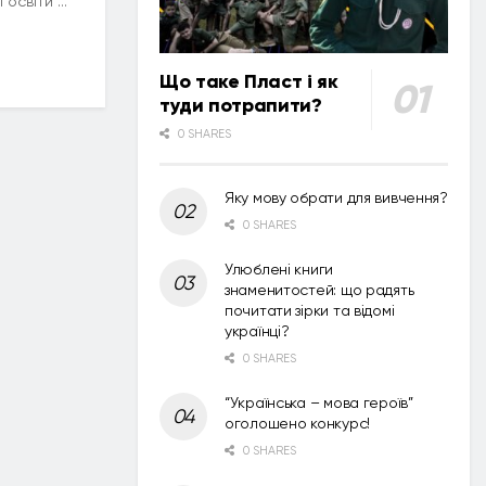
освіти ...
Що таке Пласт і як
туди потрапити?
0 SHARES
Яку мову обрати для вивчення?
0 SHARES
Улюблені книги
знаменитостей: що радять
почитати зірки та відомі
українці?
0 SHARES
“Українська – мова героїв”
оголошено конкурс!
0 SHARES