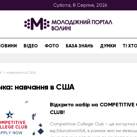
Субота, 8 Серпня, 2026
НОВИНИ
ВІДЕО
ФОТО
БАЗА ЗНАНЬ
ДУМКИ
ТІ Х
г
навчання в США
чка:
навчання в США
Відкрито набір на COMPETITIVE
CLUB!
Competitive College Club – це когортна
від EducationUSA, в рамках якої ми безко