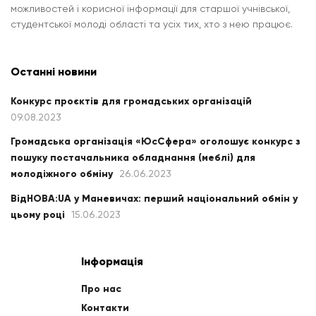
можливостей і корисної інформації для старшої учнівської,
студентської молоді області та усіх тих, хто з нею працює.
Останні новини
Конкурс проєктів для громадських організацій
09.08.2023
Громадська організація «ЮсСфера» оголошує конкурс з
пошуку постачальника обладнання (меблі) для
молодіжного обміну
26.06.2023
ВідНОВА:UA у Маневичах: перший національний обмін у
цьому році
15.06.2023
Інформація
Про нас
Контакти