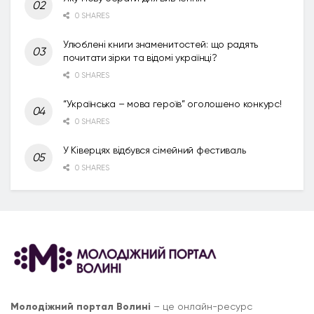
0 SHARES
Улюблені книги знаменитостей: що радять
почитати зірки та відомі українці?
0 SHARES
“Українська – мова героїв” оголошено конкурс!
0 SHARES
У Ківерцях відбувся сімейний фестиваль
0 SHARES
Молодіжний портал Волині
– це онлайн-ресурс