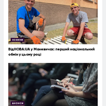
НОВИНИ
ВідНОВА:UA у Маневичах: перший національний
обмін у цьому році
АНОНСИ