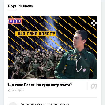
Popular News
Що таке Пласт і як туди потрапити?
0 SHARES
Яку мову обрати для вивчення?